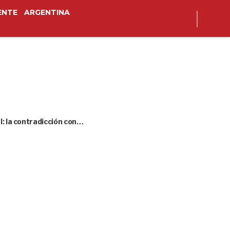
ENTE
ARGENTINA
l: la contradicción con…