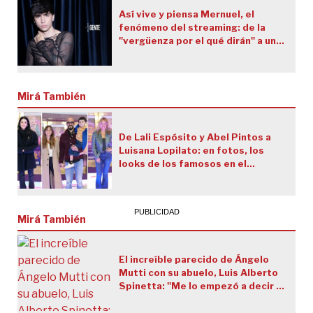
Así vive y piensa Mernuel, el
fenómeno del streaming: de la
"vergüenza por el qué dirán" a un
presente sin prejuicios
Mirá También
De Lali Espósito y Abel Pintos a
Luisana Lopilato: en fotos, los
looks de los famosos en el
estreno de "Charlie y la fábrica de
chocolate"
Mirá También
El increíble parecido de Ángelo
Mutti con su abuelo, Luis Alberto
Spinetta: "Me lo empezó a decir la
gente"