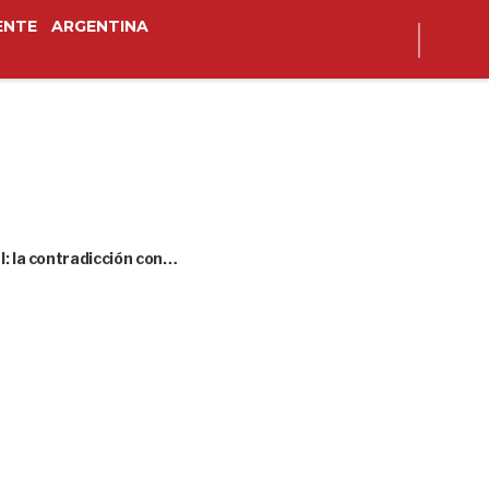
ENTE
ARGENTINA
l: la contradicción con…