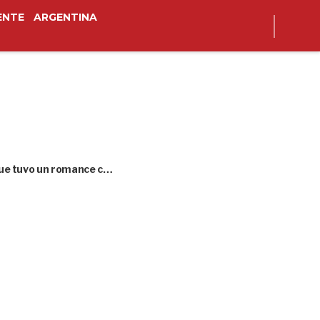
ENTE
ARGENTINA
 que tuvo un romance c…