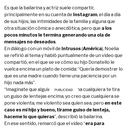
Es que la bailarina y actriz suele compartir,
principalmente en su cuenta de
Instagram
, el día a día
de sus hijos, las intimidades de la familia y alguna que
otra situación cómica o anecdótica, pero que
a los
pocos minutos le termina generando una ola de
mensajes no deseados
.
En diálogo con un móvil de
Intrusos
(
América
), Noelia
se refirió al tema y habló puntualmente de un video que
compartió, en el que se ve cómo su hijo Donatello le
vuelca encima un plato de comida: “Quería demostrar lo
que es una madre cuando tiene una paciencia por un
hijo nada más”.
“Imaginate que alguien, una persona cualquiera te tira
un guiso de lentejas encima, yo creo que cualquiera se
pone violenta, me violento sea quien sea, pero
en este
caso es mi hijo y bueno, tirame guiso de lenteja,
haceme lo que quieras
”, describió la bailarina.
En ese sentido, remarcó que el video “
era para