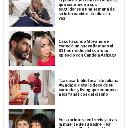
que conmovió a sus
seguidores a una semana de
su internación: "Un día a la
vez"
Caso Facundo Moyano: se
conoció un nuevo llamado al
911 en medio del confuso
episodio con Candela Arizaga
“La casa-biblioteca” de Juliana
Awada: el detalle deco de su
comedor y living que enamora
a los fanáticos del diseño
En su primera entrevista tras
la muerte de su padre, Flor