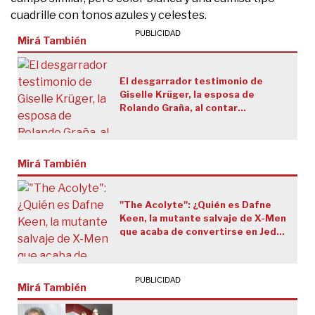
cuadrille con tonos azules y celestes.
Mirá También
El desgarrador testimonio de
Giselle Krüger, la esposa de
Rolando Graña, al contar
intimidades de su dura infancia
Mirá También
"The Acolyte": ¿Quién es Dafne
Keen, la mutante salvaje de X-Men
que acaba de convertirse en Jedi,
admira a Sabina y a Rosalía y
quiere trabajar con Darin?
Mirá También