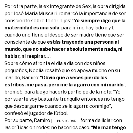
Por otra parte, la ex integrante de Sex, la obra dirigida
por José María Muscari, remarcó la importancia de ser
consciente sobre tener hijos: “
Yo siempre digo que la
maternidad es una sola
, para mí no hay lado a y b,
cuando uno tiene el deseo de ser madre tiene que ser
consciente de que
estás trayendo una persona al
mundo, que no sabe hacer absolutamente nada, ni
hablar, ni respirar...
”.
Sobre cómo afronta el día a día con dos niños
pequeños, Noelia resaltó que se apoya mucho en su
marido, Ramiro: “
Obvio que a veces pierdo los
estribos, me pasa, pero me la agarro con mi marido
”,
bromeó, para luego hacerlo partícipe de la nota: “Yo
por suerte soy bastante tranquilo entonces no tengo
que descargarme cuando se la agarra conmigo”,
confesó el jugador de fútbol.
Por su parte, Ramiro planteó otra forma de lidiar con
las críticas en redes: no hacerles caso. “
Me mantengo