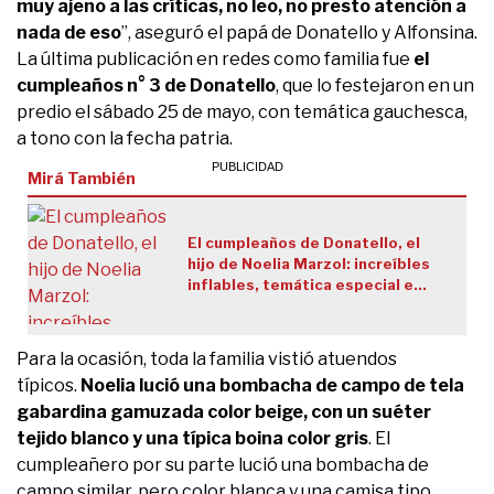
muy ajeno a las críticas, no leo, no presto atención a
nada de eso
”, aseguró el papá de Donatello y Alfonsina.
La última publicación en redes como familia fue
el
cumpleaños n° 3 de Donatello
, que lo festejaron en un
predio el sábado 25 de mayo, con temática gauchesca,
a tono con la fecha patria.
Mirá También
El cumpleaños de Donatello, el
hijo de Noelia Marzol: increíbles
inflables, temática especial e
invitados famosos
Para la ocasión, toda la familia vistió atuendos
típicos.
Noelia lució una bombacha de campo de tela
gabardina gamuzada color beige, con un suéter
tejido blanco y una típica boina color gris
. El
cumpleañero por su parte lució una bombacha de
campo similar, pero color blanca y una camisa tipo