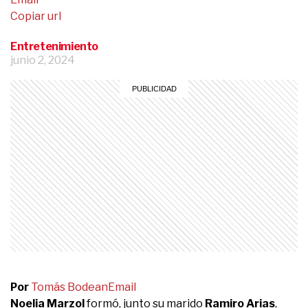
Copiar url
Entretenimiento
junio 2, 2024
Por
Tomás Bodean
Email
Noelia Marzol
formó, junto su marido
Ramiro Arias
,