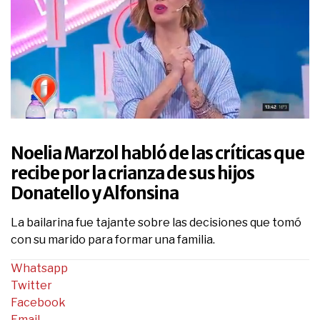
0
seconds
of
Noelia Marzol habló de las críticas que
2
minutes,
recibe por la crianza de sus hijos
28
Donatello y Alfonsina
seconds
La bailarina fue tajante sobre las decisiones que tomó
con su marido para formar una familia.
Whatsapp
Twitter
Facebook
Email