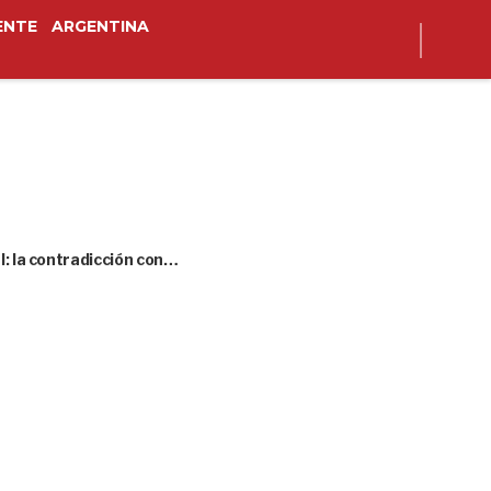
ENTE
ARGENTINA
l: la contradicción con…