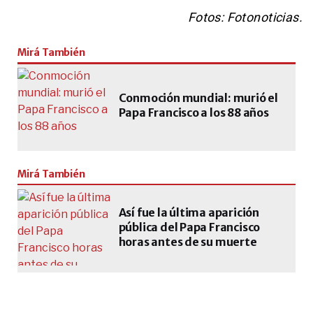
ENTRETENIMIENTO
Francisco Tinelli compartió un
Fotos: Fotonoticias.
chat privado con Lucas Vignale,
una de las víctimas de la tragedia
Mirá También
de Río
ENTRETENIMIENTO
La tierna foto que compartió el
Conmoción mundial: murió el
papá de Gaspi en medio del dolor
Papa Francisco a los 88 años
por la muerte del youtuber
ENTRETENIMIENTO
Aparecieron fotos inéditas de
Mirá También
Ernestina Pais, a dos semanas de
su muerte
Así fue la última aparición
pública del Papa Francisco
ENTRETENIMIENTO
horas antes de su muerte
"Hablé con ella": la mujer que
mantuvo la última conversación
con Ernestina Pais rompió el
silencio
ENTRETENIMIENTO