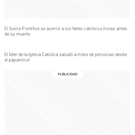
ACTUALIDAD
El último adiós al Indio Solari: la
conmovedora reacción de su
esposa ante el desconsuelo de
una fan
El Sumo Pontífice se acercó a los fieles católicos horas antes
de su muerte.
ENTRETENIMIENTO
De La Cobra a Ibai Llanos y
Mernuel: las reacciones de los
streamers en redes sociales tras
El líder de la Iglesia Católica saludó a miles de personas desde
enterarse de la muerte de Gaspi
el papamóvil.
ENTRETENIMIENTO
El impactante último posteo de
Lucas Vignale, el director
argentino que falleció con Gaspi
en el accidente de helicóptero
ENTRETENIMIENTO
Revelaron cuál era el proyecto
familiar que tenía entusiasmada a
Ernestina Pais antes de su
muerte: "Tenía muchas ganas"