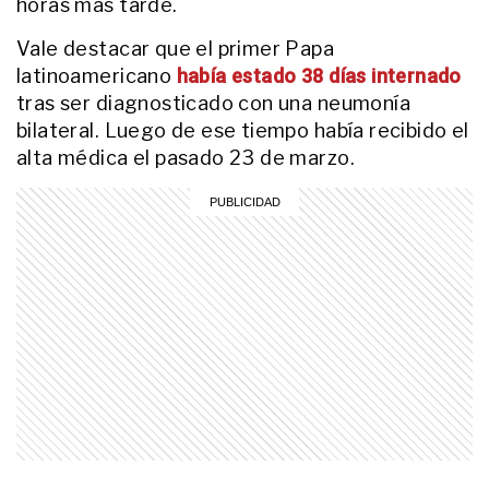
horas más tarde.
su fallecimiento
GALERIAS
Vale destacar que el primer Papa
Las impactantes fotos del show
latinoamericano
había estado 38 días internado
del Padre Gilherme en la Plaza de
tras ser diagnosticado con una neumonía
Mayo
bilateral. Luego de ese tiempo había recibido el
alta médica el pasado 23 de marzo.
ACTUALIDAD
Así fue la primera visita de un
papa a la Argentina: el regalo poco
conocido que Juan Pablo II dejó en
Luján antes de partir
ENTRETENIMIENTO
La decisión de las hijas de Luis
Brandoni que cambió el formato
de su velatorio
ACTUALIDAD
Las desgarradoras imágenes de
la madre de Ernestina Pais
durante el entierro en Chacarita