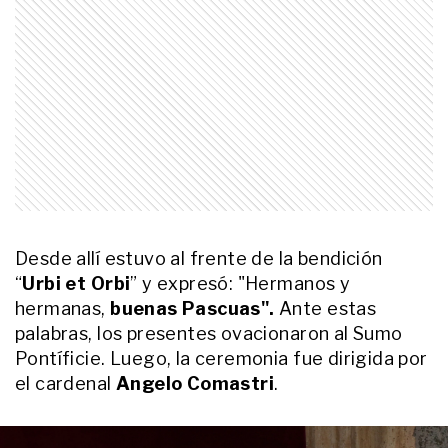
Elena Bergoglio, su hermana
menor y gran confidente
ACTUALIDAD
El amigo argentino de León XIV
cuenta cómo es en privado y qué
cambió durante su primer año
como Papa: “Demostró que no es
un Francisco II”
GALERIAS
En fotos: entre lágrimas y
emoción, así fue el último adiós
multitudinario del Indio Solari
Desde allí estuvo al frente de la bendición
“
Urbi et Orbi
” y expresó: "Hermanos y
ACTUALIDAD
Por qué se piensa que el Papa
hermanas,
buenas Pascuas".
Ante estas
León XIV vendría a la Argentina en
palabras, los presentes ovacionaron al Sumo
noviembre
Pontíficie. Luego, la ceremonia fue dirigida por
el cardenal
Angelo Comastri
.
ACTUALIDAD
Cómo será la visita del papa León
XIV a la Argentina: las fechas