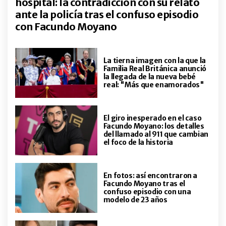
hospital: la contradicción con su relato
Solari: el Indio, padre en el primer
ante la policía tras el confuso episodio
plano, en el colegio donde su hijo
fue abanderado y cursó nueve
con Facundo Moyano
años
ENTRETENIMIENTO
El desgarrador posteo que la
mamá de Gaspi le dedicó a más de
La tierna imagen con la que la
Familia Real Británica anunció
un mes de su trágica muerte
la llegada de la nueva bebé
real: "Más que enamorados"
ENTRETENIMIENTO
Cómo se enteró Federica Pais de
la muerte de su hermana
El giro inesperado en el caso
Ernestina
Facundo Moyano: los detalles
del llamado al 911 que cambian
el foco de la historia
ACTUALIDAD
Así quedó el auto de Ernestina
Pais tras el accidente en el que
En fotos: así encontraron a
perdió la vida
Facundo Moyano tras el
confuso episodio con una
modelo de 23 años
ACTUALIDAD
“El amor de mi vida ya no está”: la