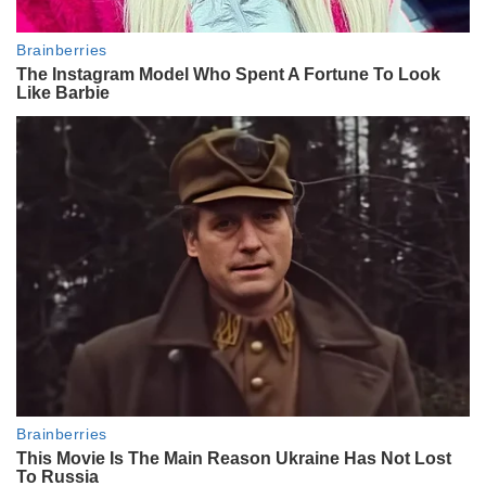
la nieta de Luis Brandoni, a casi
dos semanas de la muerte:
“Recién me atrevo a escribirte”
ENTRETENIMIENTO
Luis Ventura se quebró en vivo en
su último programa: así fue la
despedida en “A la tarde”
ACTUALIDAD
Moria Casán se quebró al aire
darse cuenta de un particular
detalle del momento en que murió
Ernestina Pais
ENTRETENIMIENTO
El conmovedor mensaje de Benicio
Guyot a una semana de la muerte
de su madre, Ernestina Pais
ENTRETENIMIENTO
El drama que enfrenta la familia