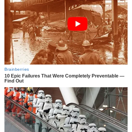
El papá de Gaspi rompió el silencio
y apuntó a una fuerte teoría
sobre la muerte del youtuber
ENTRETENIMIENTO
"Me dieron tres puntos": Emiliano
Pinson contó detalles del
accidente que sufrió en medio de
su tratamiento contra el
Parkinson en España
ACTUALIDAD
Las últimas fotos con vida del
anestesista Alejandro Zalazar:
cámaras de seguridad, un chat
revelador y la sombra del robo de
propofol
ENTRETENIMIENTO
La desgarradora carta del hijo de
Ernestina Pais a casi un mes de su
trágica muerte: "Te cuido aunque
ya no estés"
ENTRETENIMIENTO