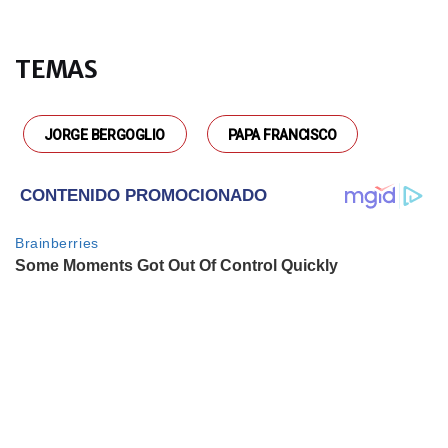
El conmovedor posteo del hijo de
Ernestina Pais tras la muerte de
su madre
TEMAS
ACTUALIDAD
Viaje al corazón del reportero
JORGE BERGOGLIO
PAPA FRANCISCO
gráfico que acompañó a
Maradona durante más de veinte
años: "Las fotos hablan por
nosotros"
ENTRETENIMIENTO
La advertencia urgente que la
familia de Gaspi tuvo que hacer en
medio de la repatriación de su
cuerpo
ACTUALIDAD
Murió a los 95 años Taty Almeida,
presidenta de Madres de Plaza de
Mayo
ENTRETENIMIENTO