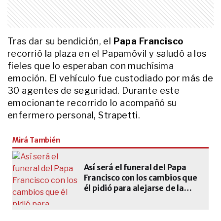
histórico actor argentino
LIFESTYLE
La historia oculta detrás de la
Tras dar su bendición, el
Papa Francisco
visita de Juan Pablo II a Luján: por
qué el Papa se fue en un colectivo
recorrió la plaza en el Papamóvil y saludó a los
de línea
fieles que lo esperaban con muchísima
emoción. El vehículo fue custodiado por más de
ENTRETENIMIENTO
Desconsolada: así llegó Federica
30 agentes de seguridad. Durante este
Pais al velorio de su hermana
emocionante recorrido lo acompañó su
Ernestina
enfermero personal, Strapetti.
ENTRETENIMIENTO
Mirá También
"Pensó en todo antes de irse": la
familia del Indio Solari reveló un
gesto que tuvo el músico horas
Así será el funeral del Papa
antes de su muerte
Francisco con los cambios que
él pidió para alejarse de la
ACTUALIDAD
Las desgarradoras últimas
figura "de un hombre
palabras del hincha argentino que
poderoso"
murió de un piedrazo en los