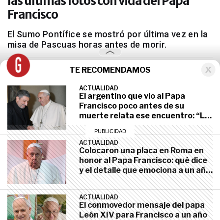
las últimas fotos con vida del Papa
Francisco
El Sumo Pontífice se mostró por última vez en la
misa de Pascuas horas antes de morir.
TE RECOMENDAMOS
ACTUALIDAD
El argentino que vio al Papa
GALERÍAS
abril 21, 2025
Francisco poco antes de su
muerte relata ese encuentro: “Lo
traían en silla de ruedas, pero
mentalmente estaba lúcido"
ACTUALIDAD
Colocaron una placa en Roma en
honor al Papa Francisco: qué dice
y el detalle que emociona a un año
de su muerte
ACTUALIDAD
El conmovedor mensaje del papa
León XIV para Francisco a un año