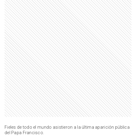
ENTRETENIMIENTO
El noble gesto de Ernestina Pais
que salió a la luz tras su muerte y
conmovió a todos: "Se puso el
problema al hombro"
ENTRETENIMIENTO
De Ángel de Brito a José María
Muscari: el dolor de los famosos
por la muerte de Ernestina Pais
ENTRETENIMIENTO
Murió Felipe Staiti: la enfermedad
autoinmune que padecía el
fundador de 'Enanitos Verdes' y el
cuadro que habría terminado con
su vida
ACTUALIDAD
Tragedia en la ruta 76: se conoció
el verdadero motivo del viaje en el
que murió la hija del expiloto
Quique Mansilla y otros tres
Fieles de todo el mundo asistieron a la última aparición pública
médicos
del Papa Francisco.