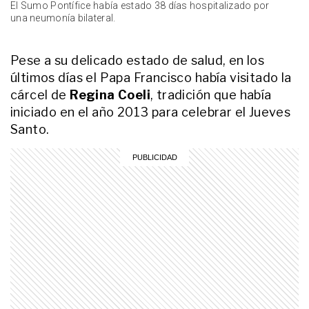
El Sumo Pontífice había estado 38 días hospitalizado por
una neumonía bilateral.
ENTRETENIMIENTO
"Se va el último primer actor
argentino": la conmovedora carta
Pese a su delicado estado de salud, en los
de Carlos Rottemberg para
últimos días el Papa Francisco había visitado la
despedir a Luis Brandoni
cárcel de
Regina Coeli
, tradición que había
ACTUALIDAD
iniciado en el año 2013 para celebrar el Jueves
El último adiós a María Rosa
Fugazot: las lágrimas y el dolor de
Santo.
los famosos que se acercaron a
despedirla
ENTRETENIMIENTO
Así fueron los últimos meses de
vida de Felipe Staiti, fundador de
Enanitos Verdes: entre el estudio,
giras internacionales y una salud
cada vez más frágil
ENTRETENIMIENTO
Entre lágrimas, Nicolás Occhiato
anunció la muerte de su abuela
Conce en pleno programa de Luzu
TV