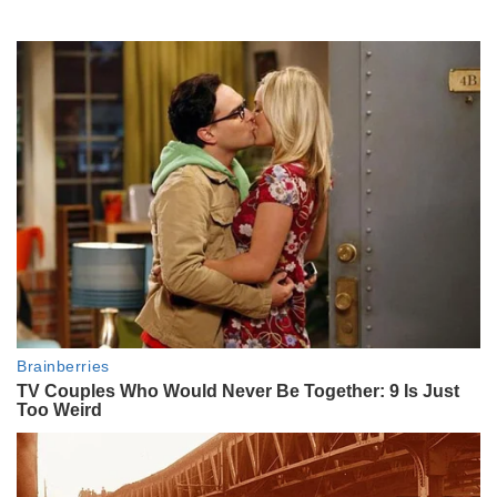
Se viralizó el último video de Gaspi
y Lucas Vignale en Brasil horas
antes del trágico accidente
GALERIAS
Desde las fotos inéditas de su
infancia a su histórico rodaje con
Robert De Niro: la vida de Luis
Brandoni, en 33 postales
ACTUALIDAD
Tras la muerte de Gaspi, reflotan
inquietantes coincidencias en el
video que cambió su carrera
ENTRETENIMIENTO
La sentida despedida de los
famosos al Indio Solari: de Skay
Beilinson a Mario Pergolini y
Natalia Oreiro
ENTRETENIMIENTO