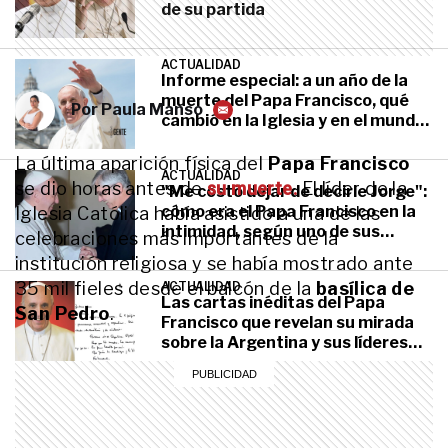
de su partida
ACTUALIDAD
Informe especial: a un año de la
muerte del Papa Francisco, qué
Por
Paula Manso
cambió en la Iglesia y en el mundo
desde su partida
La última aparición física del
Papa Francisco
ACTUALIDAD
se dio horas antes de
su muerte.
El líder de la
"Me costó dejar de decirle Jorge":
cómo era el Papa Francisco en la
Iglesia Católica había asistido a una de las
intimidad, según uno de sus
celebraciones más importantes de la
amigos más cercanos
institución religiosa y se había mostrado ante
35 mil fieles desde el balcón de la
basílica de
ACTUALIDAD
Las cartas inéditas del Papa
San Pedro
.
Francisco que revelan su mirada
sobre la Argentina y sus líderes
políticos
ACTUALIDAD
A un año de la muerte del Papa
Francisco, cómo vive hoy María