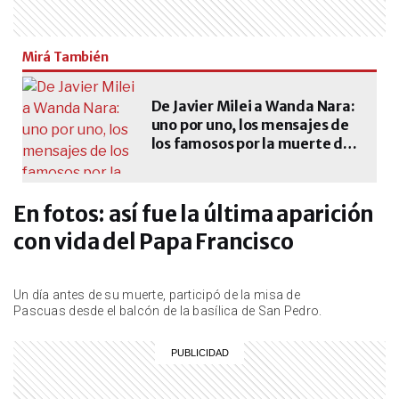
ACTUALIDAD
Quién y cómo murió un vecino de
46 años en Cañuelas durante los
Mirá También
festejos por el triunfo de la
Selección
De Javier Milei a Wanda Nara:
ACTUALIDAD
uno por uno, los mensajes de
Murió el Indio Solari a los 77 años:
los famosos por la muerte del
así fue su última aparición pública
Papa Francisco
En fotos: así fue la última aparición
ENTRETENIMIENTO
El detalle que conmovió a Nancy
con vida del Papa Francisco
Dupláa durante el último adiós al
Indio Solari: “Me impactó”
Un día antes de su muerte, participó de la misa de
Pascuas desde el balcón de la basílica de San Pedro.
ACTUALIDAD
Conmoción en zona norte por la
muerte de un famoso empresario:
cómo fue el absurdo accidente
laboral que terminó con su vida