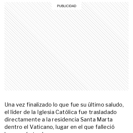
festejos
GALERIAS
Así fue el doloroso entierro de
Ernestina Pais: qué famosos
dijeron presente
ENTRETENIMIENTO
Así fueron las últimas horas de
vida del Indio Solari en su casa de
Parque Leloir
ENTRETENIMIENTO
A un mes de la muerte del Indio
Solari, la inédita foto que
compartió su familia: "Te
amamos"
Una vez finalizado lo que fue su último saludo,
el líder de la Iglesia Católica fue trasladado
ENTRETENIMIENTO
El primer parte policial sobre la
directamente a la residencia Santa Marta
muerte del Indio Solari: qué dice la
dentro el Vaticano, lugar en el que falleció
investigación sobre las causas de