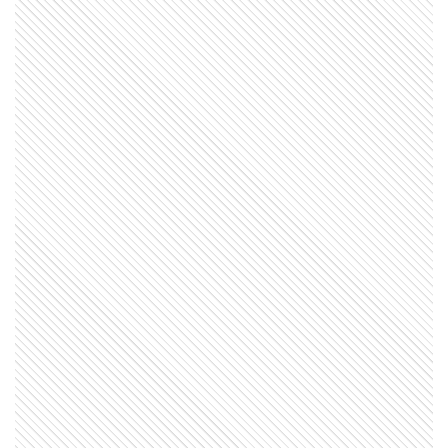
ENTRETENIMIENTO
Desgarrador momento: el dolor de
Benicio, el hijo de Ernestina País, al
cargar el féretro de su madre
ENTRETENIMIENTO
Las fotos del último adiós a Luis
Brandoni: familiares y famosos lo
despidieron en Chacarita
ENTRETENIMIENTO
Dónde y cómo será el velorio de
Ernestina Pais: el comunicado de
la familia
GALERIAS
De Cristina Pérez y Mauricio
Dayub a Micaela, la hija de Luis
Brandoni: así fue el velatorio del