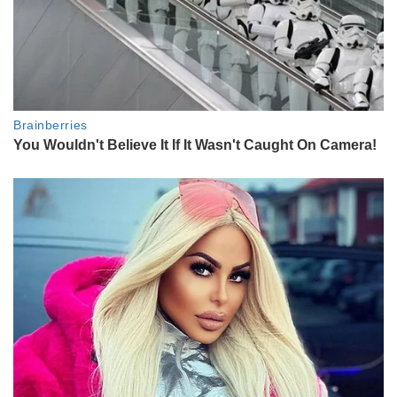
El dolor de Solita Silveyra por la
muerte de Luis Brandoni: “Sos el
último de los grandes en irse”
ENTRETENIMIENTO
Qué pasó realmente en el recital
de Fito Páez que generó
controversia
ACTUALIDAD
Qué se sabe de la cita que tuvo
Danilo Neves Pereira, el profesor
brasileño que fue hallado muerto
en Buenos Aires
ENTRETENIMIENTO
La última foto que Nicolás Cabré
compartió con su hermano Duilio
ENTRETENIMIENTO
La conmovedora carta abierta de