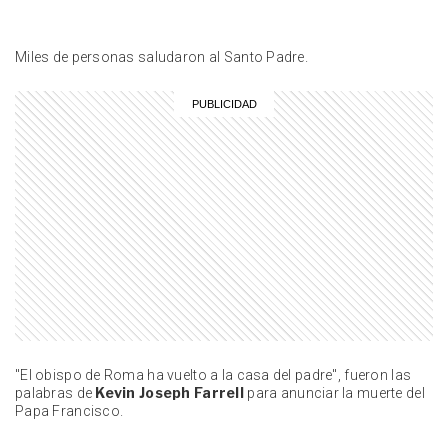
ENTRETENIMIENTO
Mario Pergolini quedó en shock al
enterarse de la muerte del Indio
Miles de personas saludaron al Santo Padre.
Solari y reveló una impactante
coincidencia al aire: "Estoy
asombradísimo"
ACTUALIDAD
Juan Manuel Fangio en GENTE: a
115 años de su nacimiento y 30 de
su partida, así fue la última nota
que brindó el Quíntuple
ENTRETENIMIENTO
El comunicado de Los
Fundamentalistas sobre el show
tras la muerte del Indio Solari: “No
va a ser fácil”
ENTRETENIMIENTO
El emotivo posteo de Darío
Barassi luego de visitar la tumba
"El obispo de Roma ha vuelto a la casa del padre", fueron las
de su mamá en San Juan
Kevin Joseph Farrell
palabras de
para anunciar la muerte del
Papa Francisco.