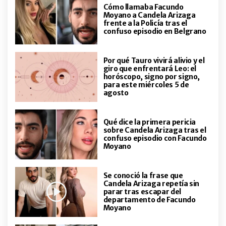
desgarradora carta del piloto
Cómo llamaba Facundo
Francisco Martorelli a su mujer,
Moyano a Candela Arizaga
víctima fatal del accidente en
frente a la Policía tras el
confuso episodio en Belgrano
Tornquist
Por qué Tauro vivirá alivio y el
giro que enfrentará Leo: el
horóscopo, signo por signo,
para este miércoles 5 de
agosto
Qué dice la primera pericia
sobre Candela Arizaga tras el
confuso episodio con Facundo
Moyano
Se conoció la frase que
Candela Arizaga repetía sin
parar tras escapar del
departamento de Facundo
Moyano