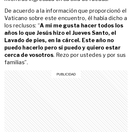
GALERIAS
De acuerdo a la información que proporcionó el
De Romina Gaetani a José María
Vaticano sobre este encuentro, él había dicho a
Muscari: el dolor de los famosos
en el velorio de Ernestina Pais
los reclusos: “
A mí me gusta hacer todos los
años lo que Jesús hizo el Jueves Santo, el
Lavado de pies, en la cárcel. Este año no
ENTRETENIMIENTO
De qué murió la abuela Conce:
puedo hacerlo pero sí puedo y quiero estar
Nicolás Occhiato reveló la
cerca de vosotros
. Rezo por ustedes y por sus
enfermedad que padecía desde
familias”.
hacía años
ENTRETENIMIENTO
El dolor de Guillermo Francella en
el velatorio de Luis Brandoni: "Fue
el referente de toda mi vida"
ACTUALIDAD
Quién era Pablo Cánepa y qué
enfermedad irreversible lo llevó a
acceder a la eutanasia a sus 39
años