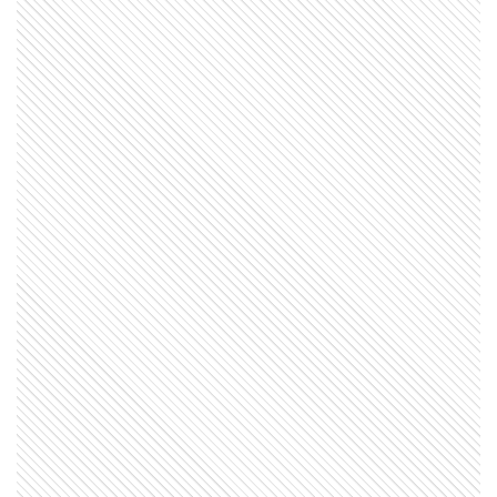
ENTRETENIMIENTO
Cuáles fueron las últimas
palabras de Ernestina Pais antes
de morir
ENTRETENIMIENTO
Qué fue lo último que contó
Nicolás Cabré sobre su hermano,
quien falleció a los 47 años
ENTRETENIMIENTO
Qué decía el último mensaje que
Ernestina Pais le envió a Gastón
Pauls antes de morir
ENTRETENIMIENTO
Las emotivas palabras de Viru, la
esposa del Indio Solari, a una
semana de su muerte