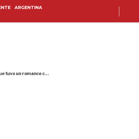
ENTE
ARGENTINA
 que tuvo un romance c…