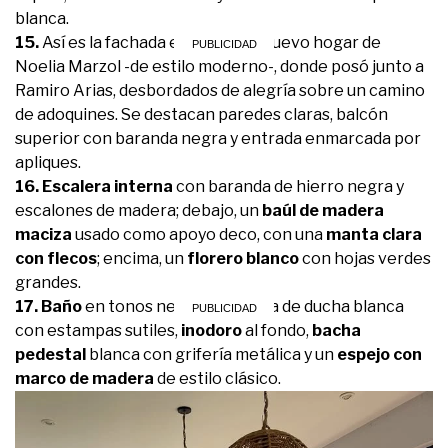
blanca.
15.
Así es la fachada exterior del nuevo hogar de
Noelia Marzol -de estilo moderno-, donde posó junto a
Ramiro Arias, desbordados de alegría sobre un camino
de adoquines. Se destacan paredes claras, balcón
superior con baranda negra y entrada enmarcada por
apliques.
16.
Escalera interna
con baranda de hierro negra y
escalones de madera; debajo, un
baúl de madera
maciza
usado como apoyo deco, con una
manta clara
con flecos
; encima, un
florero blanco
con hojas verdes
grandes.
17.
Baño
en tonos neutros: cortina de ducha blanca
con estampas sutiles,
inodoro
al fondo,
bacha
pedestal
blanca con grifería metálica y un
espejo con
marco de madera
de estilo clásico.