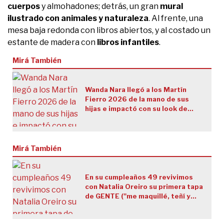
cuerpos
y almohadones; detrás, un gran
mural
ilustrado con animales y naturaleza
. Al frente, una
mesa baja redonda con libros abiertos, y al costado un
estante de madera con
libros infantiles
.
Mirá También
Wanda Nara llegó a los Martín
Fierro 2026 de la mano de sus
hijas e impactó con su look de
ensueño y “una colección llena de
brillantes”
Mirá También
En su cumpleaños 49 revivimos
con Natalia Oreiro su primera tapa
de GENTE ("me maquillé, teñí y
peiné yo") y cuando su familia
descubrió que se había casado