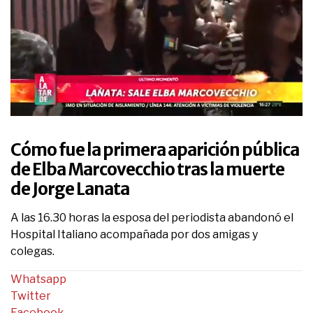
0
seconds
of
Cómo fue la primera aparición pública
6
minutes,
de Elba Marcovecchio tras la muerte
15
de Jorge Lanata
seconds
A las 16.30 horas la esposa del periodista abandonó el
Hospital Italiano acompañada por dos amigas y
colegas.
Whatsapp
Twitter
Facebook