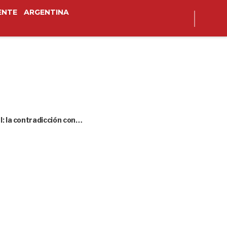
ENTE
ARGENTINA
l: la contradicción con…