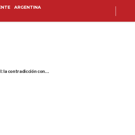
ENTE
ARGENTINA
l: la contradicción con…