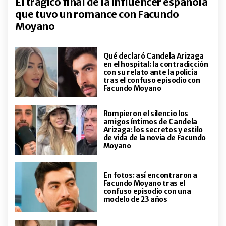
El trágico final de la influencer española
El renacimiento de Topa: "En los
que tuvo un romance con Facundo
momentos más difíciles es donde
Moyano
más hay que poner el cuerpo"
ENTRETENIMIENTO
Qué declaró Candela Arizaga
Diego Gentile y la gran historia de
en el hospital: la contradicción
amor que lo acompaña hace 10
con su relato ante la policía
años: "Con Javi nos conocimos por
tras el confuso episodio con
Facundo Moyano
Facebook"
ACTUALIDAD
Rompieron el silencio los
Recorremos por primera vez las
amigos íntimos de Candela
48 páginas del Nº 00 de Revista
Arizaga: los secretos y estilo
GENTE. ¿Por qué cambió de
de vida de la novia de Facundo
Moyano
nombre? ¿Qué legendario actor
fue tapa y qué gran periodista
ENTRETENIMIENTO
actual formaba parte del staff?
Miguel Ángel Solá, tras el ACV,
En fotos: así encontraron a
habla "del intruso" que vive en su
Facundo Moyano tras el
confuso episodio con una
cabeza y de su novia 45 años
modelo de 23 años
menor: "Hay que tener valor para
quedarse con alguien así"
ENTRETENIMIENTO