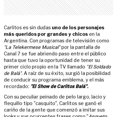
Mundial: "Qué pelotuda que soy"
ENTRETENIMIENTO
Sebastián Almada, entre su
familia "bilateral", el fenómeno de
Carlitos es sin dudas
uno de los personajes
VideoMatch y una decisión que le
más queridos por grandes y chicos
en la
cambió la forma de vivir el trabajo
Argentina. Con programas de televisión como
ACTUALIDAD
"La Telekermese Musical"
por la pantalla de
La inspiradora historia de Valen
Rizzuti, el notero viral de OLGA
Canal 7 se fue abriendo paso entre el público
que aman los famosos: "A pesar
hasta que tuvo la oportunidad de tener su
de mi realidad, manifesté mucho
primer ciclo propio en la TV llamado
"El Soldado
mi presente"
de Balá"
. A raíz de su éxito, surgió la posibilidad
ENTRETENIMIENTO
El día que Beto Casella entrevistó
de conducir su programa emblema, y el más
a Goyo Carrizo, el amigo de
recordado:
"El Show de Carlitos Balá".
Maradona "que jugaba al fútbol
mejor que Diego"
Con su peculiar peinado de pelo largo, lacio y
ENTRETENIMIENTO
flequillo tipo "casquito", Carlitos se ganó el
El día que Beto Casella viajó a
cariño de la gente que comenzó a imitar sus
cubrir el suicidio por amor de una
looks y sus ocurrentes frases como "
Angueto
protagonista de telenovela: "La