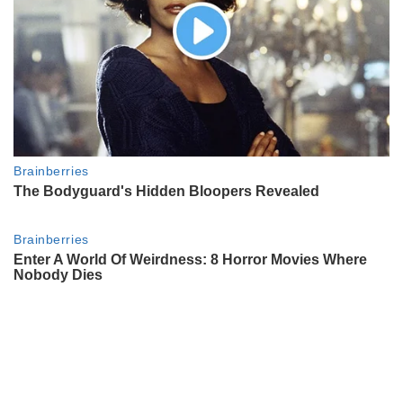
ACTUALIDAD
La vida a los 2,16 metros: quién es
Joaquín Lallana, el basquetbolista
que ganó el concurso del
argentino más alto
ENTRETENIMIENTO
“Es una guarangada”: Georgina
Barbarossa fue víctima de una
broma viral en vivo
ACTUALIDAD
De qué murió Ramiro Agulla, el
histórico publicista que marcó una
era en la Argentina y fue el
creador de "La Llama que llama"
ENTRETENIMIENTO
Isabel Macedo y el lado B de la
gran villana de "Margarita": entre
sus 50 años, su familia
ensamblada con Juan Manuel
Urtubey y sus miedos más