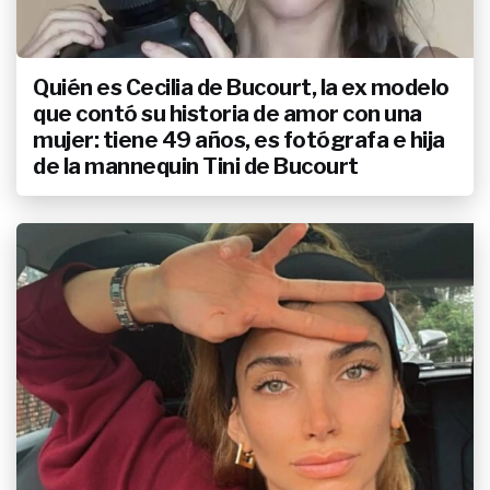
más picante y futbolera del
Mundial 2026: así le contó
Maradona a GENTE "la mano de
Dios" y el "gol de todos los
Quién es Cecilia de Bucourt, la ex modelo
tiempos" de 1986
que contó su historia de amor con una
mujer: tiene 49 años, es fotógrafa e hija
de la mannequin Tini de Bucourt