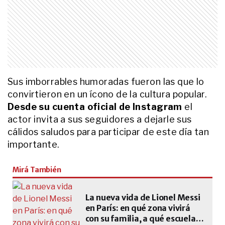
ACTUALIDAD
La maravillosa historia de Patricio
Noé Crom, “el humano” detrás del
streaming viral de títeres “Ta
bueno che”
ACTUALIDAD
De tirarse de la tribuna por River al
Sus imborrables humoradas fueron las que lo
gesto de lealtad absoluta de
convirtieron en un ícono de la cultura popular.
Diego Maradona: las mil y una
anécdotas de Walter Mateucci
Desde su cuenta oficial de Instagram
el
actor invita a sus seguidores a dejarle sus
ENTRETENIMIENTO
cálidos saludos para participar de este día tan
Entre sambas y guitarras: así
fueron las desconocidas noches
importante.
de amistad de Sandro y Pelé
Mirá También
ACTUALIDAD
Quién es Estanislao Bachrach, el
La nueva vida de Lionel Messi
biólogo que “se enfrentó” a Nati
Jota en OLGA
en París: en qué zona vivirá
con su familia, a qué escuela