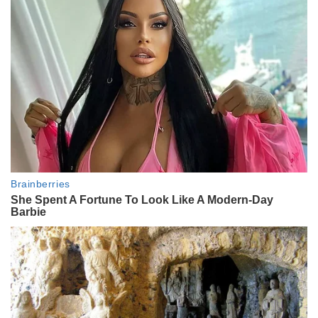
ENTRETENIMIENTO
Damián Betular habló sobre la
posibilidad de ser padre y reveló
un consejo de Germán Martitegui
ENTRETENIMIENTO
Piñón Fijo reveló por qué se
mostró sin maquillaje después de
30 años: "Cómprense una vida"
ENTRETENIMIENTO
El desopilante blooper de Lizy
Tagliani en pleno Mundial: le
compró un conjunto celeste y
blanco a su hijo pero cometió un
error imperdonable
ENTRETENIMIENTO
Carina Zampini y su regreso a "La
Peña de Morfi" después de 10
años: del emocionante recuerdo
de Gerardo Rozín a la dupla con
Diego Leuco