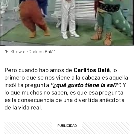
INTIMOS
Damián Betular, de pastelero
estrella a fenómeno teatral con
"Hairspray": entre sus momentos
"de llanto en soledad" y su "nueva
versión de mí mismo"
ENTRETENIMIENTO
La picante promesa que hicieron
"El Show de Carlitos Balá".
Nati Jota y Gastón Edul si
Argentina gana el Mundial 2026
Pero cuando hablamos de
Carlitos Balá
, lo
primero que se nos viene a la cabeza es aquella
ACTUALIDAD
Se recibió y daba clases en la UBA,
insólita pregunta
"¿qué gusto tiene la sal?"
. Y
pero un día cambió
lo que muchos no saben, es que esa pregunta
Administración por los medios:
es la consecuencia de una divertida anécdota
quién es Martín Arevalo, el
de la vida real.
periodista "incondicional" de
ENTRETENIMIENTO
Maradona y Messi
Así celebró "La Mirthoneta": los
cantos de cancha y las originales
estampitas del té mundialista de