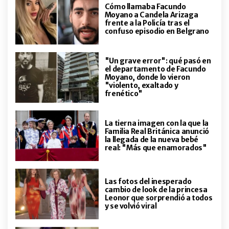
El día que Cris Morena viajó al
Cómo llamaba Facundo
Amazonas, se internó en la selva y
Moyano a Candela Arizaga
salió a pescar pirañas (de día) y a
frente a la Policía tras el
confuso episodio en Belgrano
buscar caimanes (de noche)
ENTRETENIMIENTO
Así es hoy la vida de Gael Bajo, el
"Un grave error": qué pasó en
pequeño barbero que convirtió el
el departamento de Facundo
Moyano, donde lo vieron
sueño de cortarle el pelo a Julián
"violento, exaltado y
Álvarez y se hizo famoso: "Es una
frenético"
locura todo lo que me pasa"
ACTUALIDAD
"¿Por Dios qué me eligió para ser
La tierna imagen con la que la
Messi?": el costado más espiritual
Familia Real Británica anunció
de Lionel y su promesa de
la llegada de la nueva bebé
campeón
real: "Más que enamorados"
ACTUALIDAD
Las cábalas de Bilardo y Diego
Las fotos del inesperado
Maradona antes del partido de
cambio de look de la princesa
Argentina contra Inglaterra en el
Leonor que sorprendió a todos
'86
y se volvió viral
ENTRETENIMIENTO