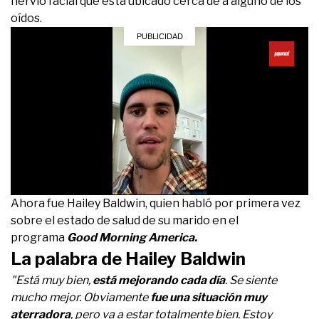
nervio facial que está ubicado cerca de a alguno de los
oídos.
0
Ahora fue Hailey Baldwin, quien habló por primera vez
seconds
sobre el estado de salud de su marido en el
of
2
programa
Good Morning America.
minutes,
La palabra de Hailey Baldwin
54
seconds
"Está muy bien,
está mejorando cada día
. Se siente
mucho mejor. Obviamente
fue una situación muy
aterradora
, pero va a estar totalmente bien. Estoy