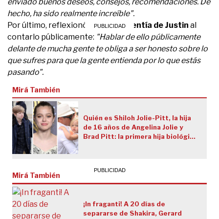
enviado buenos deseos, consejos, recomendaciones. De
hecho, ha sido realmente increíble".
Por último, reflexionó sobre la
valentía de Justin
al
contarlo públicamente:
"Hablar de ello públicamente
delante de mucha gente te obliga a ser honesto sobre lo
que sufres para que la gente entienda por lo que estás
pasando".
Mirá También
Quién es Shiloh Jolie-Pitt, la hija
de 16 años de Angelina Jolie y
Brad Pitt: la primera hija biológica
de los famosos que pidió a los 12
años que la llamen "John"
Mirá También
¡In fraganti! A 20 días de
separarse de Shakira, Gerard