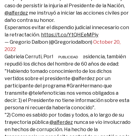
caso de persistir la injuria al Presidente de la Nación,
@alferdez
me instruyó a iniciar las acciones civiles por
daño contra su honor.
Esperamos evitar el dispendio judicial innecesario con
la retractación.
https://t.co/YtQHEeMPiy
— Gregorio Dalbon (@Gregoriodalbon)
October 20,
2022
Gabriela Cerruti, Portavoz de la Presidencia, también
repudió los dichos del hombre de 60 años de edad:
"Habiendo tomado conocimiento de los dichos
vertidos sobre el presidente @alferdez por un
participante del programa #GranHermano que
transmite @telefenoticias nos vemos obligados a
decir: 1) el Presidente no tiene información sobre esta
persona ni recuerda haberla conocido".
"2) Como es sabido por todas y todos, a lo largo de su
trayectoria pública
@alferdez
nunca se vio involucrado
en hechos de corrupción. Ha hecho de la