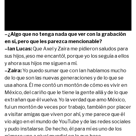
0
–¿Algo que no tenga nada que ver con la grabación
seconds
en sí, pero que les parezca mencionable?
of
14
–Ian Lucas:
Que Axel y Zaira me pidieron saludos para
seconds
sus hijos, ¡eso me encantó!, porque yo los seguía a ellos
y ahora sus hijos me siguen a mí.
–Zaira:
Yo puedo sumar que con Ian hablamos mucho
de lo que son las nuevas generaciones y de lo que se
usa ahora. Él me contó un montón de cómo es vivir en
México, del cariño que le tiene la gente allá y de lo que
extrañan que él vuelva. Yo la verdad que amo México,
fui un montón de veces por trabajo, también por placer
a visitar amigas que viven por ahí, y me parece que él
vio algo en el mundo de YouTube y de las redes sociales
y pudo instalarse. De hecho, él para mí es uno de los