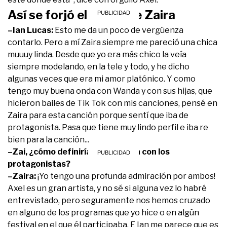
Así se forjó el debut de Zaira
–Ian Lucas:
Esto me da un poco de vergüenza
contarlo. Pero a mí Zaira siempre me pareció una chica
muuuy linda. Desde que yo era más chico la veía
siempre modelando, en la tele y todo, y he dicho
algunas veces que era mi amor platónico. Y como
tengo muy buena onda con Wanda y con sus hijas, que
hicieron bailes de Tik Tok con mis canciones, pensé en
Zaira para esta canción porque sentí que iba de
protagonista. Pasa que tiene muy lindo perfil e iba re
bien para la canción...
–Zai, ¿cómo definirías tu relación con los
protagonistas?
–Zaira:
¡Yo tengo una profunda admiración por ambos!
Axel es un gran artista, y no sé si alguna vez lo habré
entrevistado, pero seguramente nos hemos cruzado
en alguno de los programas que yo hice o en algún
festival en el que él participaba. E Ian me parece que es