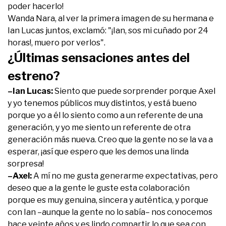
poder hacerlo!
Wanda Nara, al ver la primera imagen de su hermana e
Ian Lucas juntos, exclamó: "¡Ian, sos mi cuñado por 24
horas!, muero por verlos".
¿Últimas sensaciones antes del
estreno?
–Ian Lucas:
Siento que puede sorprender porque Axel
y yo tenemos públicos muy distintos, y está bueno
porque yo a él lo siento como a un referente de una
generación, y yo me siento un referente de otra
generación más nueva. Creo que la gente no se la va a
esperar, ¡así que espero que les demos una linda
sorpresa!
–Axel:
A mí no me gusta generarme expectativas, pero
deseo que a la gente le guste esta colaboración
porque es muy genuina, sincera y auténtica, y porque
con Ian –aunque la gente no lo sabía– nos conocemos
hace veinte años y es lindo compartir lo que sea con