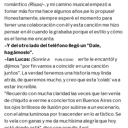
romántico
(Risas)
–, y mi camino musical empezó a
tomar más forma hace algunos años ¡se lo propuse!
Honestamente, siempre esperé el momento para
tener una colaboración con él y esta canción me hizo
pensar en él cuando la grababa porque el estilo y cómo
es el tema me encanta.
–Y del otro lado del teléfono llegó un "Dale,
hagámoslo".
–Ian Lucas:
(Sonríe a full)
Sí, ¡por suerte le encantó! y
dijimos "por fin vamos a coincidir en una canción
juntos". La verdad tenemos una historia muy linda
atrás, de queremos mucho, y creo que esta 'colab' va a
estar increíble.
"Recuerdo con mucha claridad las veces que Ian venía
de chiquito a verme a conciertos en Buenos Aires con
los ojos brillosos de ilusión por subirse a un escenario,
con el alma luminosa por trascender en lo artístico. Se
lo veía con ganas y me da muchísima alegría que hoy
esté donde está", dice con orgullo Axel.