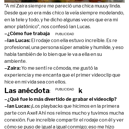
"A mí Zaira siempre me pareció una chica muuuy linda.
Desde que yo era más chico la veía siempre modelando,
en la tele y todo, y he dicho algunas veces que era mi
amor platónico", nos confesó Ian Lucas.
–¿Cómo fue trabajar juntos?
–Ian Lucas:
El rodaje con ella estuvo increíble. Es re
profesional, una persona súper amable y humilde, y eso
habla también de lo bien que le va a ella en su
ambiente.
–Zaira:
Yo me sentí re cómoda, me gustó la
experiencia y me encanta que el primer videoclip que
hice en mi vida sea con ellos.
Las anécdotas del back
–¿Qué fue lo más divertido de grabar el videoclip?
–Ian Lucas:
¡Los playbacks que hicimos en la primera
parte con Axel! Ahí nos reímos mucho y tuvimos mucha
conexión. Fue increíble compartir el rodaje con él y ver
cómo se puso de igual a igual conmigo; eso me hizo