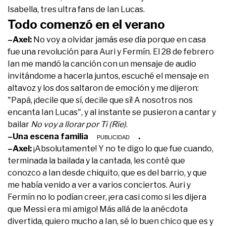
Isabella, tres ultra fans de Ian Lucas.
Todo comenzó en el verano
–Axel:
No voy a olvidar jamás ese día porque en casa
fue una revolución para Auri y Fermín. El 28 de febrero
Ian me mandó la canción con un mensaje de audio
invitándome a hacerla juntos, escuché el mensaje en
altavoz y los dos saltaron de emoción y me dijeron:
"Papá, ¡decile que sí, decile que sí! A nosotros nos
encanta Ian Lucas", y al instante se pusieron a cantar y
bailar
No voy a llorar por Ti
(Ríe)
.
–Una escena familiar entrañable.
–Axel:
¡Absolutamente! Y no te digo lo que fue cuando,
terminada la bailada y la cantada, les conté que
conozco a Ian desde chiquito, que es del barrio, y que
me había venido a ver a varios conciertos. Auri y
Fermín no lo podían creer, ¡era casi como si les dijera
que Messi era mi amigo! Más allá de la anécdota
divertida, quiero mucho a Ian, sé lo buen chico que es y