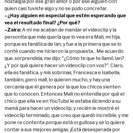
nostalgia por ese gran amor o por ese alguien con
quien casi tuviste algo y no se pudo concretar.
–¿Hay alguien en especial que estén esperando que
vea el resultado final? ¿Por qué?
–Zaira:
A mí me acaban de mandar el videoclip y la
personita que más quería que lo vea era Mali, mi hija,
porque es fanática de Ian, y fue a la primera que se lo
conté cuando me hicieron la propuesta... Me acuerdo
que, sorprendida, me dijo: "¿Cómo te que te llamó Ian?
¿Y por qué quiere hacer un videoclip con vos?". Claro,
ella es fanática, y mis sobrinas, Francesca e Isabella,
también, ¡pero mal!, lo quieren mucho, y hay una
cercanía que él genera por la que los chicos sienten
que lo conocen. Entonces Mali no entendía por qué el
chico que ella ve en YouTube le estaba diciendo a su
mamá para hacer un videoclip, y recién le mostré el
videoclip terminado, que creo que quedó increíble, y me
pone re contenta porque está orgullosa y se lo quiere
contar a sus mejores amigas. ¡Está desesperada por