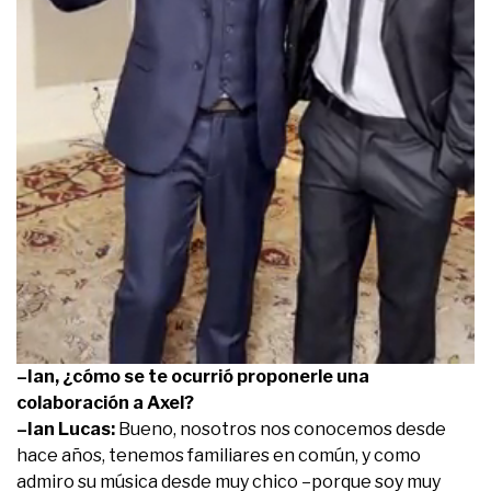
0
–Ian, ¿cómo se te ocurrió proponerle una
seconds
colaboración a Axel?
of
1
–Ian Lucas:
Bueno, nosotros nos conocemos desde
minute,
hace años, tenemos familiares en común, y como
6
seconds
admiro su música desde muy chico –porque soy muy