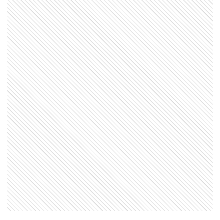
ENTRETENIMIENTO
Así fue el cumpleaños íntimo de
Elina Costantini en su casa: torta
rogel, mesa familiar y un look
relajado con impronta fashion
ENTRETENIMIENTO
Valeria Mazza mostró cómo fue el
cumpleaños de Alejandro Gravier
en Marbella
GALERIAS
En fotos, la intimidad del
cumpleaños de Gaby Álvarez:
cena íntima, invitados top y una
fiesta para 300 personas
GALERIAS
En fotos: los mejores momentos
no televisados de los Martín
Fierro de la Moda 2026