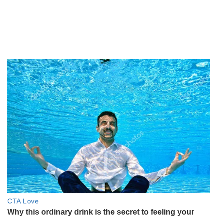
"No decidí nada": la llamativa
aclaración de Mica Viciconte tras
los 15 años de Allegra Cubero
LIFESTYLE
Ángela Torres apostó al glamour
dramático para el momento más
emotivo de los Martín Fierro
2026: en fotos, los detalles de su
look
ENTRETENIMIENTO
"Sos un ser maravilloso": la
romántica escapada de Matías
Bertolotti al Delta para celebrar
su sexto aniversario
ENTRETENIMIENTO
El momento más íntimo de
Roberto García Moritán y su
expareja, Milagros Brito: "flores",
confesiones y definiciones
GALERIAS