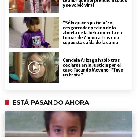
Leonor que sorprendió a todos
homenaje de Luciano Pereyra a
y se volvió viral
una pareja de abuelos que se robó
el show en Córdoba
"Sólo quiero justicia": el
desgarrador pedido de la
abuela de la beba muerta en
Lomas de Zamora tras una
supuesta caída de la cama
Candela Arizaga habló tras
declarar en la Justicia por el
caso Facundo Moyano: “Tuve
un brote”
ESTÁ PASANDO AHORA