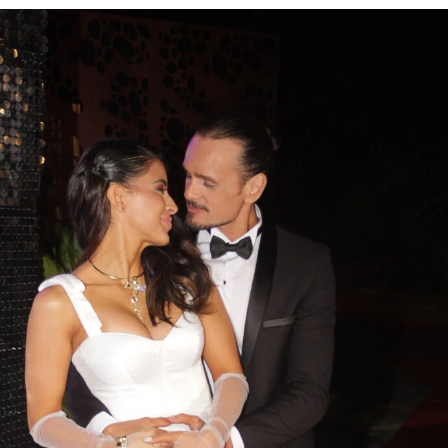
Jorgelina Cardoso en sus bodas de
cristal
GALERIAS
Las increíbles fotos del
cumpleños de Gaby Álvarez: los
famosos presentes en una noche
de glamour
GALERIAS
Las fotos oficiales del soñado
cumpleaños de 15 de Allegra
organizado por Fabián Cubero y
Mica Viciconte: vestidos, baile y
emoción
GALERIAS
De Julieta Ortega a Guillermina
Valdés: los looks de los famosos
que disfrutaron de una exclusiva
velada porteña
GALERIAS
De Moria Casán a Flor de la V y
Chloe Bello: los mejores looks del
exclusivo desfile de Gustavo