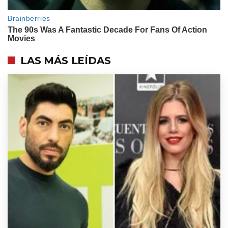
Evangelina Anderson en Marbella:
torta vasca y un festejo íntimo
frente al mar
ENTRETENIMIENTO
Así será el mega cumpleaños de
LAS MÁS LEÍDAS
Ángel de Brito: qué famosos
están invitados
ENTRETENIMIENTO
El apasionado beso de Lola y
Manuel que selló el romance más
esperado de Gran Hermano
LIFESTYLE
Los 3 looks de Allegra Cubero
para su fiesta de 15: verde
esmeralda “Amazonas”, mini
blanco joya y un cierre con
transparencias
ENTRETENIMIENTO
Así fue la íntima fiesta de