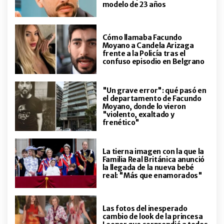
cambió la vida de Marcos Senesi y
modelo de 23 años
cómo vive su pasión por la
Selección Argentina
Cómo llamaba Facundo
ENTRETENIMIENTO
Moyano a Candela Arizaga
El video de La China Suárez
frente a la Policía tras el
llorando junto a Mauro Icardi en
confuso episodio en Belgrano
los festejos del Galatasaray
"Un grave error": qué pasó en
ENTRETENIMIENTO
el departamento de Facundo
Alberto Cormillot le hizo frente en
Moyano, donde lo vieron
"violento, exaltado y
vivo a los rumores de embarazo de
frenético"
Estefanía Pasquini
La tierna imagen con la que la
ENTRETENIMIENTO
Familia Real Británica anunció
"Como amigos del secundario": la
la llegada de la nueva bebé
desopilante juntada de los ex
real: "Más que enamorados"
MasterChef que revolucionó una
exclusiva parrilla de Palermo
Las fotos del inesperado
ENTRETENIMIENTO
"70 años de amor": el conmovedor
cambio de look de la princesa