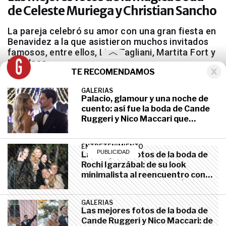
de Celeste Muriega y Christian Sancho
La pareja celebró su amor con una gran fiesta en
Benavidez a la que asistieron muchos invitados
famosos, entre ellos, Lizy Tagliani, Martita Fort y
El Polaco.
TE RECOMENDAMOS
GALERIAS
Palacio, glamour y una noche de
cuento: así fue la boda de Cande
Ruggeri y Nico Maccari que
ENTRETENIMIENTO
diciembre 7, 2023
deslumbró a todos
ENTRETENIMIENTO
Las mejores fotos de la boda de
Rochi Igarzábal: de su look
minimalista al reencuentro con
sus compañeros de Casi Ángeles
GALERIAS
Las mejores fotos de la boda de
Cande Ruggeri y Nico Maccari: de