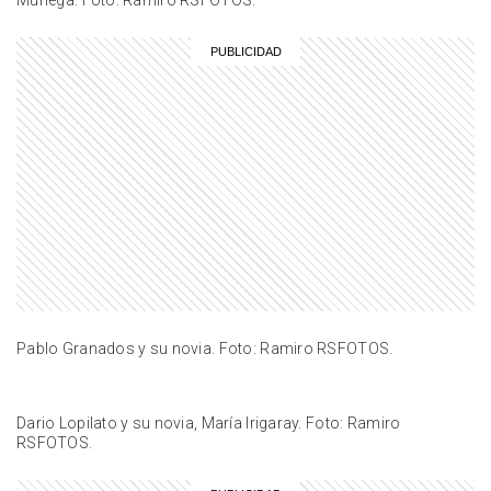
ENTRETENIMIENTO
Las fotos de las románticas
vacaciones de Lucía Celasco y
Nicolás Figal: playas paradisíacas
y postales inolvidables
ENTRETENIMIENTO
En fotos, los momentos familiares
más tiernos de los Martín Fierro
2026: de Georgina Barbarossa a
Karina Mazzocco
ENTRETENIMIENTO
Así fue la escapada soñada de
Bautista Mascia y Denisse
González en París: las fotos más
románticas de su viaje
Pablo Granados y su novia. Foto: Ramiro RSFOTOS.
ENTRETENIMIENTO
De los souvenirs de lujo al mensaje
Dario Lopilato y su novia, María Irigaray. Foto: Ramiro
del "abuelo" Paul: así fue la
RSFOTOS.
espectacular fiesta de 3 años de
Venezia Caniggia