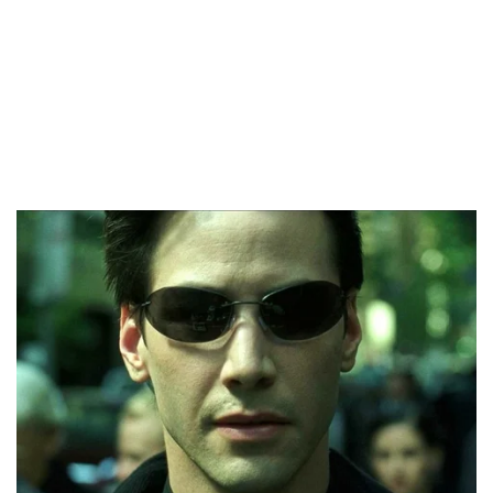
Sofía Jujuy Jiménez reveló cómo
nació su historia de amor con
Gustavo Qüerio Hormaechea y el
gran paso que darán como pareja
ENTRETENIMIENTO
Así fue el lujoso baby shower de la
hija de Nadia Ferreira y Marc
Anthony: oasis de rosas, estética
de cuento y una pista sobre el
nombre
GALERIAS
De Benjamín Vicuña a Rocío
Marengo y Graciela Alfano: las
tiernas fotos familiares de los
famosos en el estreno de Disney
On Ice
ENTRETENIMIENTO
Las fotos de la escapada familiar
de Enzo Fernández y Valentina
Cervantes tras el Mundial 2026
ENTRETENIMIENTO
Las fotos del cumpleaños de