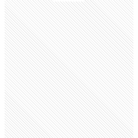
ENTRETENIMIENTO
Mery del Cerro contó cuál es el
secreto de su relación con Meme
Bouquet tras 16 años juntos
ENTRETENIMIENTO
Así fue el íntimo cumpleaños de
Oriana Sabatini: en Roma, con Gia
en brazos y con emocionantes
saludos
ENTRETENIMIENTO
La foto que confirmaría la
reconciliación de Pablo Lescano y
Cecilia Calafell
LIFESTYLE
Lunares, blanco invernal y piel: las
tendencias que se impusieron en
los Martín Fierro de la Moda 2026