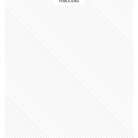
LIFESTYLE
Premios Gardel 2026: Ángela
Torres deslumbró con un look
etéreo y una llegada cargada de
emoción junto a Gloria Carrá
ENTRETENIMIENTO
Las fotos del viaje a Disney que
Nicole Neumann y Manu Urcera le
regalaron a Allegra Cubero por
sus 15 años
ENTRETENIMIENTO
Las desgarradoras fotos de Saula
Benavente al despedir a su novio,
Luis Brandoni
ENTRETENIMIENTO
La boda secreta de Dua Lipa y
Callum Turner: del guiño a Bianca
Jagger a la millonaria fiesta de
tres días que prepara Sicilia