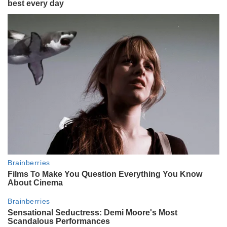
De Guillermo Francella y Adrián
Suar a Agustina Cherri y Flavia
Palmiero: en fotos, los famosos
que disfrutaron de una velada
porteña
ENTRETENIMIENTO
Así será el Martín Fierro de la
Moda: de los nominados a los
conductores y por dónde ver la
gala más glamorosa del año
GALERIAS
Los looks de los famosos en el
estreno de "Secreto en la
Montaña": de Anita Espasandín y
Débora Nishimoto, a Graciela
Alfano
ENTRETENIMIENTO
Así fue el original cumpleaños de
Mica Viciconte en Villa La
Angostura con Fabián Cubero, su
hijo Luca y amigos
ENTRETENIMIENTO