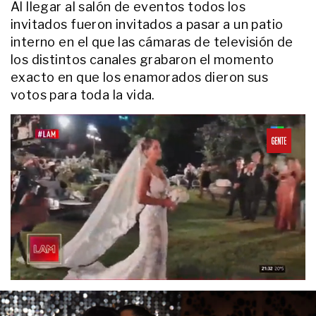
Al llegar al salón de eventos todos los
invitados fueron invitados a pasar a un patio
GALERIAS
interno en el que las cámaras de televisión de
Ni Caribe ni Europa: la soñada
"escapadita de amor" de Leandro
los distintos canales grabaron el momento
Paredes y Camila Galante a la
exacto en que los enamorados dieron sus
nieve de Bariloche
votos para toda la vida.
ENTRETENIMIENTO
La llamativa foto con la que
Rodrigo De Paul y Tini Stoessel
confirmaron su compromiso: "Sos
el mejor equipo"
ESTILOS
El look "quiet luxury" de María
Belén Ludueña con el que
deslumbró en el Tedeum por el 25
de mayo
GALERIAS
En fotos, la intimidad del
0
cumpleaños de Gaby Álvarez:
seconds
cena privada, invitados top y una
of