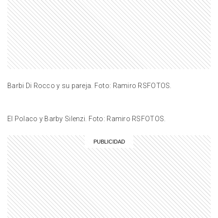
ENTRETENIMIENTO
Las exclusivas fotos de Mariano
Martínez con su nueva novia:
quién es Meli y cómo nació el amor
ENTRETENIMIENTO
"Mi vida por verte feliz": el
espectacular cumpleaños
Barbi Di Rocco y su pareja. Foto: Ramiro RSFOTOS.
mundialista que la China Suárez le
organizó a Amancio
GALERIAS
El Polaco y Barby Silenzi. Foto: Ramiro RSFOTOS.
De Lali Espósito a Luck Ra y Yami
Safdie: en fotos, los mejores looks
de los Premios Gardel 2026
LIFESTYLE
Adrián Suar y Rocío Robles
marcaron tendencia con sus looks
de pareja para una noche
romántica: todas las fotos