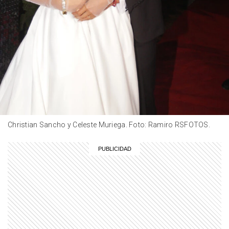
Pucheta y Fabián Paz en el Four
Seasons
LIFESTYLE
Así fue el look "romántico y
etéreo" de Elisa Comparin en su
boda secreta con Claudio Rígoli en
Italia
GALERIAS
Así fue la exclusiva luna de miel de
Nicolás Cabré y Rocío Pardo: las
mejores fotos
Christian Sancho y Celeste Muriega. Foto: Ramiro RSFOTOS.
GALERIAS
De Moria Casán y Georgina
Barbarossa a Yanina Latorre: en
fotos, así disfrutaron los famosos
en el mega cumpleaños de Ángel
de Brito
ENTRETENIMIENTO
Así fue el cumpleaños íntimo de
Sabrina Rojas junto a José
Chatruc