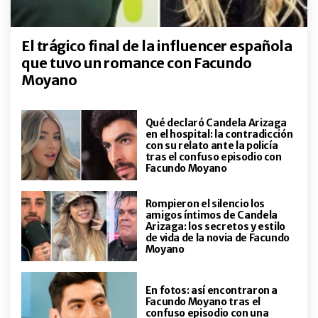
cumpleaños Lucía Galán por sus
65 años: en Madrid y con un regalo
sorpresa
El trágico final de la influencer española
que tuvo un romance con Facundo
GALERIAS
Brillos, transparencias y apuestas
Moyano
sofisticadas: Carolina Peleritti,
Rossella Della Giovampaola y Lizy
Tagliani deslumbraron con sus
Qué declaró Candela Arizaga
looks
en el hospital: la contradicción
ENTRETENIMIENTO
con su relato ante la policía
Risas, adrenalina y mucho amor:
tras el confuso episodio con
así fue la escapada romántica de
Facundo Moyano
Laurita Fernández y su novio a las
Cataratas
Rompieron el silencio los
amigos íntimos de Candela
ENTRETENIMIENTO
Arizaga: los secretos y estilo
Así fue la escapada romántica de
de vida de la novia de Facundo
Indiana Cubero y su novio Thiago
Moyano
Silvero a Mar del Plata
En fotos: así encontraron a
ENTRETENIMIENTO
Facundo Moyano tras el
Kelci Rose, entre el llamado que
confuso episodio con una