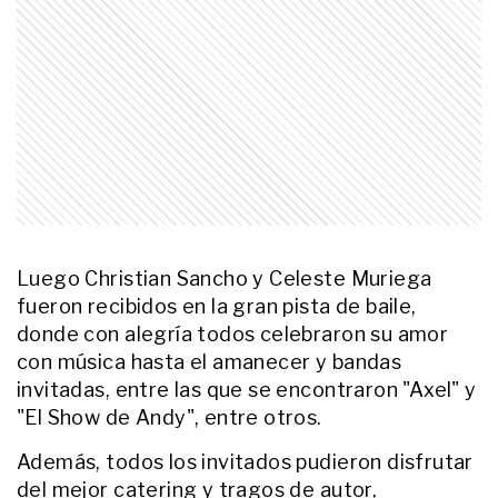
ENTRETENIMIENTO
Así fue por dentro la fiesta de 15
de Allegra Cubero: pantallas LED,
pared glitter y un final con
“cotillón de la Selección”
ENTRETENIMIENTO
La revelación de Sofía Calzetti
sobre su casamiento con el Kun
Agüero
Luego Christian Sancho y Celeste Muriega
GALERIAS
fueron recibidos en la gran pista de baile,
Así fue el íntimo bautismo de
Juana, la hija de Gonzalo Montiel y
donde con alegría todos celebraron su amor
Karina Nacucchio: de la
con música hasta el amanecer y bandas
decoración y los looks a las fotos
invitadas, entre las que se encontraron ​​"Axel" y
más dulces del festejo
ENTRETENIMIENTO
"El Show de Andy", entre otros.
De Ángela Leiva a Carlos Baute:
en fotos, los mejores looks de los
Además, todos los invitados pudieron disfrutar
Premios Gardel 2026
del mejor catering y tragos de autor,