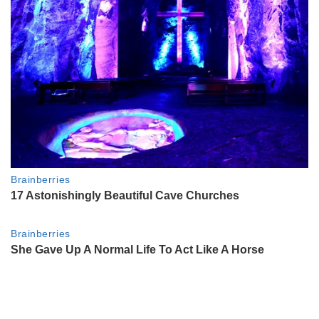
La intimidad del cumpleaños
sorpresa de Nico Vázquez: su
primer gran festejo enamorado
de Dai Fernández
GALERIAS
En fotos, los mejores looks de los
Premios Sur 2026
LIFESTYLE
En 20 fotos: así es por dentro la
nueva casa de Noelia Marzol, que
mostró orgullosa tras años de
obra
GALERIAS
Cumbre cultural en la calle
Corrientes: 30 fotos de la función
exclusiva de "La niña sobre un
altar"
ENTRETENIMIENTO