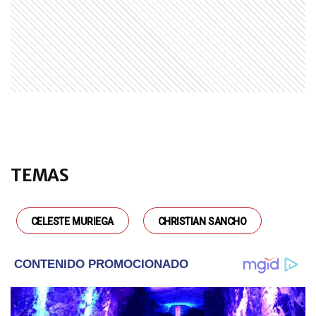
LIFESTYLE
Por qué Gabriela Arias Uriburu
eligió vestir de blanco en la boda
musulmana de su hijo Sharif: la
historia detrás de sus dos looks
ENTRETENIMIENTO
Benedicto López confirmó ¿la
reconciliación de Wanda Nara y
Martín Migueles?
GALERIAS
De Joaquín Levinton a Chloé Bello
TEMAS
y Shakara: en fotos, los famosos
que disfrutaron de una noche
exclusiva en el Faena
CELESTE MURIEGA
CHRISTIAN SANCHO
ENTRETENIMIENTO
Así fue el primer cumpleaños de
Daniela Christiansson en
Argentina, con un íntimo festejo
junto a Maxi López
ENTRETENIMIENTO