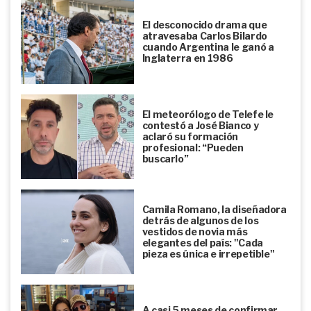
El desconocido drama que
atravesaba Carlos Bilardo
cuando Argentina le ganó a
Inglaterra en 1986
El meteorólogo de Telefe le
contestó a José Bianco y
aclaró su formación
profesional: “Pueden
buscarlo”
Camila Romano, la diseñadora
detrás de algunos de los
vestidos de novia más
elegantes del país: "Cada
pieza es única e irrepetible"
A casi 5 meses de confirmar