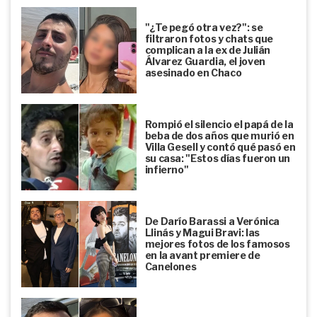
"¿Te pegó otra vez?": se
filtraron fotos y chats que
complican a la ex de Julián
Álvarez Guardia, el joven
asesinado en Chaco
Rompió el silencio el papá de la
beba de dos años que murió en
Villa Gesell y contó qué pasó en
su casa: "Estos días fueron un
infierno"
De Darío Barassi a Verónica
Llinás y Magui Bravi: las
mejores fotos de los famosos
en la avant premiere de
Canelones