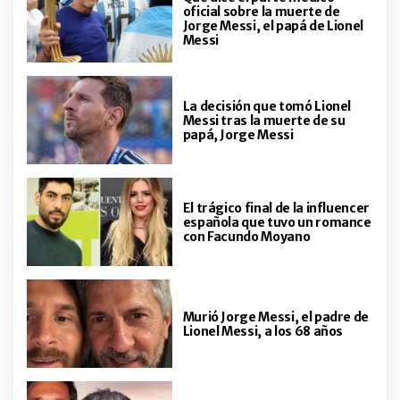
oficial sobre la muerte de
funciona la familia ensamblada
Jorge Messi, el papá de Lionel
con Rocío Pardo y Rufina, la hija
Messi
que tuvo con la China Suárez
ENTRETENIMIENTO
Luis Brandoni: entre la foto de la
La decisión que tomó Lionel
inundación del '40 en La Boca"que
Messi tras la muerte de su
me recuerda a mi nacimiento" y de
papá, Jorge Messi
dónde venía "en verdad" su apodo
de "Beto"
ENTRETENIMIENTO
Así está hoy Silvestre Valenzuela,
El trágico final de la influencer
el hijo de Juana Viale que heredó la
española que tuvo un romance
cara de Gonzalo y la clase del clan
con Facundo Moyano
Tinayre: las fotos de su debut
como modelo
ENTRETENIMIENTO
"Toda la guita invertida": Maxi
López y su impactante revelación
Murió Jorge Messi, el padre de
de cómo conquistó a Daniela
Lionel Messi, a los 68 años
Christiansson
INTIMOS
Tras mostrar a su novio, Kevsho