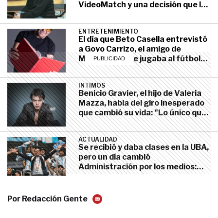
VideoMatch y una decisión que le
cambió la forma de vivir el trabajo
ENTRETENIMIENTO
abril 17, 2022
ENTRETENIMIENTO
El día que Beto Casella entrevistó
a Goyo Carrizo, el amigo de
Maradona "que jugaba al fútbol
mejor que Diego"
INTIMOS
Benicio Gravier, el hijo de Valeria
Mazza, habla del giro inesperado
que cambió su vida: "Lo único que
quiero hacer es esto"
ACTUALIDAD
Se recibió y daba clases en la UBA,
pero un día cambió
Administración por los medios:
quién es Martín Arevalo, el
periodista "incondicional" de
ENTRETENIMIENTO
Maradona y Messi
Por
Redacción Gente
La fuerte historia de Emanuel Di
Gioia, entre una infancia marcada