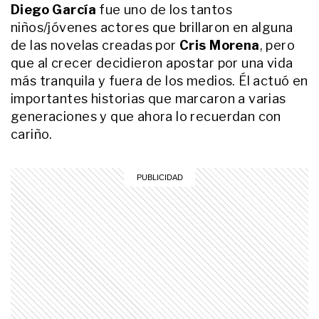
por la violencia y el día en el que
Diego García
fue uno de los tantos
descubrió que estaba deprimido:
niños/jóvenes actores que brillaron en alguna
"Quedé destruido por dentro,
de las novelas creadas por
Cris Morena
, pero
INTIMOS
pero nadie se dio cuenta"
La inspiradora historia de Valen
que al crecer decidieron apostar por una vida
Rizzuti, el notero viral de OLGA
más tranquila y fuera de los medios. Él actuó en
que aman los famosos: "A pesar
de mi realidad, manifesté mucho
importantes historias que marcaron a varias
mi presente"
generaciones y que ahora lo recuerdan con
ENTRETENIMIENTO
cariño.
Cómo es la vida de un stripper,
según Juan Carlos de Gran
Hermano: "La noche te tienta con
un montón de cosas"
ENTRETENIMIENTO
Así es hoy la vida de Gael Bajo, el
pequeño barbero que convirtió el
sueño de cortarle el pelo a Julián
Álvarez y se hizo famoso: "Es una
locura todo lo que me pasa"
ENTRETENIMIENTO
Damián Betular habla del lugar
donde "el tiempo se detiene" y