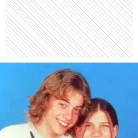
entrar a la casa y por qué se enojó
mucho" cuando quedó afuera
ENTRETENIMIENTO
El día que Beto Casella salió a
"reventar la noche marplatense"
y cuando fue taxista y se internó
en un monasterio para GENTE
ENTRETENIMIENTO
Reapareció Carolina Fal y rompió el
silencio tras 20 años de estar
alejada de los medios
ENTRETENIMIENTO
"No desaparecí": habló Eduardo
Carrera tras ser eliminado de
Gran Hermano entre denuncias de
violencia y abandono de su hija
ENTRETENIMIENTO
El día que Beto Casella encontró a
un emblema del Mundial
Argentina 78: "Fueron varios días