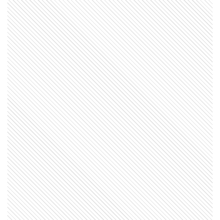
ENTRETENIMIENTO
La historia desconocida de Ferbo
antes del streaming y el furor en
redes: "Me podía morir y todavía
no había cumplido mi sueño"
ENTRETENIMIENTO
La historia de Leandro Nigro: del
motivo por el que dejó de hablarle
a su mamá por 5 años a su
segundo intento para entrar a
Gran Hermano
ENTRETENIMIENTO
Arnaldo André se confiesa: del
“galán de los cachetazos” al
tratamiento “con semen de toro”
que hizo reír a Mirtha Legrand
ENTRETENIMIENTO
Quiénes son los tres chicos que
hacen historia con Billy Elliot y
emocionan a Osvaldo Laport