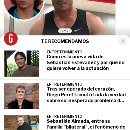
TE RECOMENDAMOS
ENTRETENIMIENTO
Cómo es la nueva vida de
Sebastián Estévanez y por qué no
Qué es de la vida de Diego García, ex
quiere volver a la actuación
Chiquititas: tiene 39 años, abandonó
la actuación y da clases de equitación
ENTRETENIMIENTO
Tras ser operado del corazón,
Diego Peretti contó toda la verdad
Tuvo sus inicios en importantes series juveniles
sobre su inesperado problema de
pero con el tiempo decidió no dedicarse más a su
salud
carrera como actor y encontró su pasión en los
animales.
ENTRETENIMIENTO
Sebastián Almada, entre su
familia "bilateral", el fenómeno de