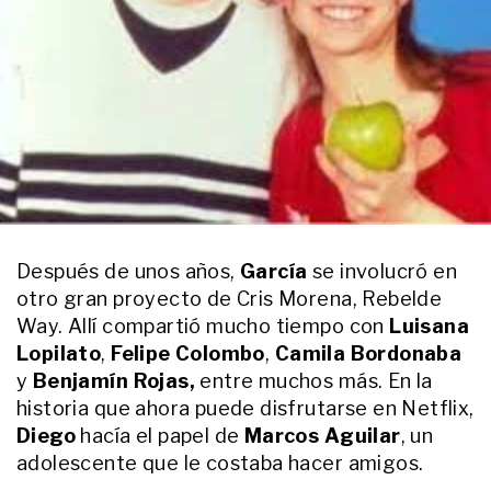
buscándolo hasta dar con él"
ENTRETENIMIENTO
Gonzalo Heredia rompió el silencio
tras los fuertes rumores de
separación con Brenda Gandini
ENTRETENIMIENTO
A qué se dedicaba el hermano de
Nico Cabré que era poco conocido
Después de unos años,
García
se involucró en
ENTRETENIMIENTO
otro gran proyecto de Cris Morena, Rebelde
Dante Ortega, el hijo de
Way. Allí compartió mucho tiempo con
Luisana
Guillermina Valdés, reveló cómo
Lopilato
,
Felipe Colombo
,
Camila Bordonaba
quedó su vínculo con Marcelo
Tinelli
y
Benjamín Rojas,
entre muchos más. En la
historia que ahora puede disfrutarse en Netflix,
ENTRETENIMIENTO
Qué fue lo último que contó
Diego
hacía el papel de
Marcos Aguilar
, un
Nicolás Cabré sobre su hermano,
adolescente que le costaba hacer amigos.
quien falleció a los 47 años