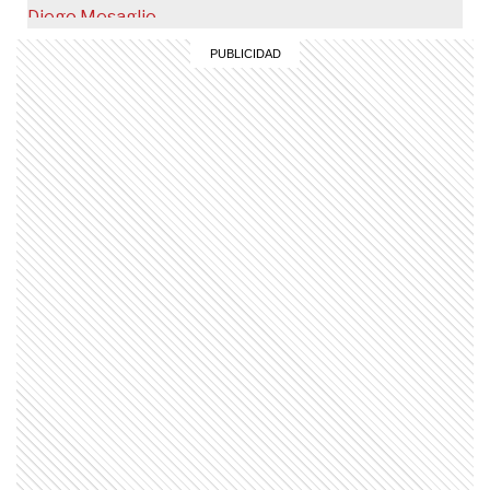
un grave accidente pero pudo
continuar su carrera de actor
INTIMOS
Andrea del Boca, íntima: "Me
animé a salir de mi zona de
confort"
ENTRETENIMIENTO
La desconocida historia de amor
de Valen Rizzuti: quién es el novio
al que mantiene lejos de las redes
ENTRETENIMIENTO
Manuel Iberó, a corazón abierto
tras su sorpresiva eliminación: del
momento más duro en Gran
Hermano a la promesa que quiere
cumplirle a su mamá
ENTRETENIMIENTO
Cinzia de "Gran Hermano": su
historia de amor con un futbolista
argentino, su depresión antes de