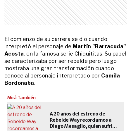
recuerda su infancia: "Me da
mucha felicidad volver ahí"
ENTRETENIMIENTO
El renacimiento de Topa: "En los
momentos más difíciles es donde
más hay que poner el cuerpo"
El comienzo de su carrera se dio cuando
interpretó el personaje de
Martín "Barracuda"
ACTUALIDAD
Acosta
, en la famosa serie Chiquititas. Su papel
La inspiradora historia de Valen
Rizzuti, el notero viral de OLGA
se caracterizaba por ser rebelde pero luego
que aman los famosos: "A pesar
mostraba una gran transformación cuando
de mi realidad, manifesté mucho
conoce al personaje interpretado por
Camila
mi presente"
ENTRETENIMIENTO
Bordonaba
.
Carina Zampini y su regreso a "La
Peña de Morfi" después de 10
Mirá También
años: del emocionante recuerdo
de Gerardo Rozín a la dupla con
Diego Leuco
A 20 años del estreno de
ENTRETENIMIENTO
De qué trabaja Carolina Fal tras
Rebelde Way recordamos a
dejar los medios hace 20 años
Diego Mesaglio, quien sufrió