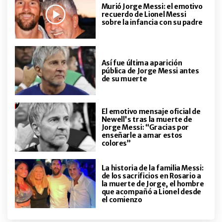
habla de su historia más íntima:
Murió Jorge Messi: el emotivo
recuerdo de Lionel Messi
miedos, amor y liberación total a
sobre la infancia con su padre
los 28 años
ENTRETENIMIENTO
De actor de Disney a robarse el
corazón de la Jefa del Trap: quién
Así fue última aparición
pública de Jorge Messi antes
es Ignacio Colombara, el nuevo
de su muerte
novio de Cazzu
ENTRETENIMIENTO
Desde Estados Unidos, Sofía
El emotivo mensaje oficial de
"Jujuy" cuenta su historia de vida
Newell's tras la muerte de
y se emociona al confesar cuál es
Jorge Messi: “Gracias por
enseñarle a amar estos
su deseo más grande: "Siempre
colores”
tuve la ilusión"
ENTRETENIMIENTO
21 años después, Colin Farrell
La historia de la familia Messi:
recordó cuando besó a Diego
de los sacrificios en Rosario a
Maradona y Dalma reaccionó con
la muerte de Jorge, el hombre
un divertido remate
que acompañó a Lionel desde
el comienzo
ENTRETENIMIENTO
Silvina Escudero habló de su