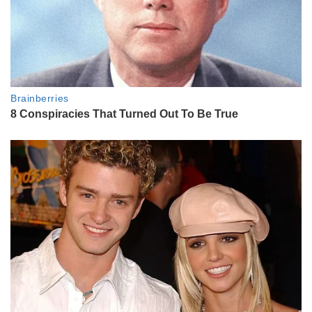
ENTRETENIMIENTO
Diego Gentile y la gran historia de
amor que lo acompaña hace 10
años: "Con Javi nos conocimos por
Facebook"
ENTRETENIMIENTO
"Es como jugar con Messi": el
sorpresivo anuncio de Nico
Occhiato que revolucionó las
redes y une a dos generaciones
ENTRETENIMIENTO
Nenu López cuenta su dura
historia de vida y abre su corazón:
"Lo peor que me podía pasar ya
me pasó"
ENTRETENIMIENTO
"Soy taurina y testaruda, pero
aprendí a escuchar": Natalia
Oreiro y una charla reveladora que
va desde sus 25 años con Mollo a
cómo fue trabajar con Gael García
ACTUALIDAD