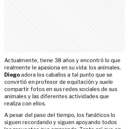
ENTRETENIMIENTO
Tras saltar de TikTok a Gran
Hermano, Titi Tcherkaski revela el
inesperado proyecto que busca
concretar: "Entré a la casa y se
pausó"
ENTRETENIMIENTO
Rodolfo Ranni, a los 88 años, se
confiesa: "Le prometí a mi hija
mayor que voy a vivir hasta los
Actualmente, tiene 38 años y encontró lo que
105"
realmente le apasiona en su vida: los animales.
ENTRETENIMIENTO
Diego
adora los caballos a tal punto que se
De las canchas a la televisión y la
convirtió en profesor de equitación y suele
música: a qué se dedica Brian
compartir fotos en sus redes sociales de sus
Sarmiento tras alejarse del fútbol
animales y las diferentes actividades que
realiza con ellos.
ENTRETENIMIENTO
Benicio, el motor de su vida: el día
A pesar del paso del tiempo, los fanáticos lo
que Ernestina Pais decidió ser
madre con Alejandro Guyot, "un
siguen recordando y siguen apoyando todos
cowboy moderno"