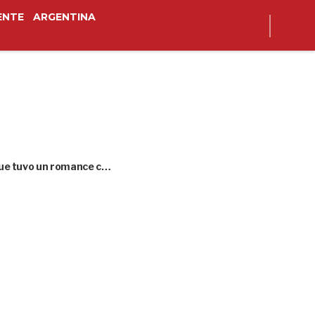
ENTE
ARGENTINA
 que tuvo un romance c…