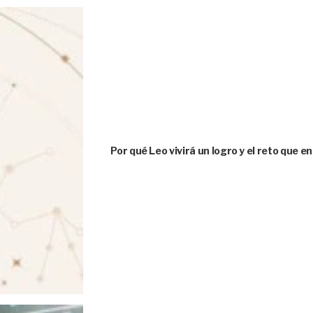
Por qué Leo vivirá un logro y el reto que e