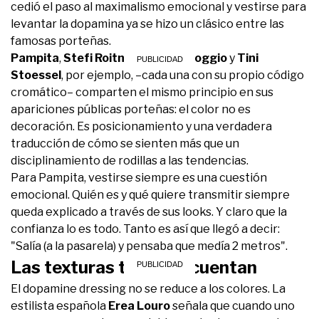
cedió el paso al maximalismo emocional y vestirse para
levantar la dopamina ya se hizo un clásico entre las
famosas porteñas.
Pampita
,
Stefi Roitman
,
Julieta Poggio
y
Tini
Stoessel
, por ejemplo, –cada una con su propio código
cromático– comparten el mismo principio en sus
apariciones públicas porteñas: el color no es
decoración. Es posicionamiento y una verdadera
traducción de cómo se sienten más que un
disciplinamiento de rodillas a las tendencias.
Para Pampita, vestirse siempre es una cuestión
emocional. Quién es y qué quiere transmitir siempre
queda explicado a través de sus looks. Y claro que la
confianza lo es todo. Tanto es así que llegó a decir:
"Salía (a la pasarela) y pensaba que medía 2 metros".
Las texturas también cuentan
El dopamine dressing no se reduce a los colores. La
estilista española
Erea Louro
señala que cuando uno