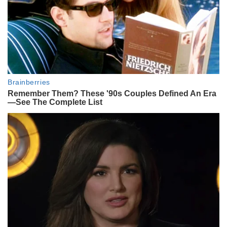
INTIMOS
Yazmín Jaureguy cuenta la
intimidad de su vida con el Colo
Barco: "Somos una familia súper
sencilla"
GALERIAS
De Emilia Ferrero a Agustina
Gandolfo, pasando por Muriel
López y Valentina Cervantes: uno
por uno, los looks de las mujeres
de la Scaloneta
INTIMOS
La Mona Jiménez y la historia
detrás de cómo Lionel Messi lo
ayudó a superar una frustración
histórica: "Al verlo, pasó algo
increíble"
ENTRETENIMIENTO
Hernán Cattáneo, íntimo: del
secreto para mantenerse vigente
tras 40 años de carrera al amor
por su familia y su fanatismo por
Messi