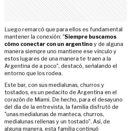
los tres argentinos que tomaron
mates con Lionel Scaloni
INTIMOS
Nati Jota, entre la intimidad de su
tercer Mundial y la "historia de
amor frustrada" que inspiró su
Luego remarcó que para ellos es fundamental
segundo libro: "Siento que a
mantener la conexión: "
Siempre buscamos
alguien le hará bien leerla"
cómo conectar con un argentino
y de alguna
ENTRETENIMIENTO
"Me desperté del coma decidida a
manera siempre uno mantiene ese vínculo y
vivir": Karina Gao patea el tablero
estos lugares de una manera te traen a la
y se va a dar la vuelta al mundo en
familia
Argentina de a poco", destacó, señalando el
entorno que los rodea.
ENTRETENIMIENTO
Muriel López Benítez reveló cuál
Este bar, con sus medialunas, churros y
es el secreto de su relación con
tostados, es un pedacito de Argentina en el
Lisandro Martínez y habló de
cómo vive este Mundial 2026
corazón de Miami. De hecho, para el desayuno
junto a su hija Aurora
del día de la entrevista, la familia disfrutó de
ACTUALIDAD
De vender camisetas para ayudar
"unas medialunas de manteca, churros,
a su familia a custodiar reliquias
medialunas rellenas y un tostado". Así, de
de Maradona y Messi: la increíble
alguna manera, esta familia continuó
historia de Tati Chao