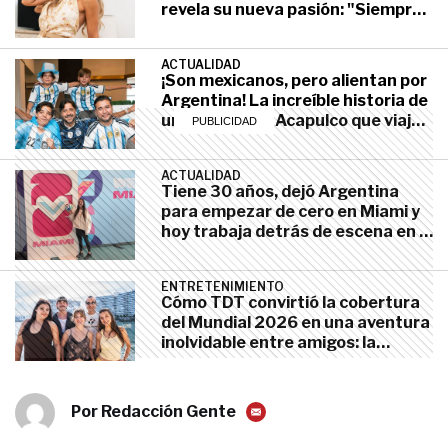
revela su nueva pasión: "Siempre
soñé con dedicarme a esto"
LIFESTYLE
junio 18, 2025
ACTUALIDAD
¡Son mexicanos, pero alientan por
Argentina! La increíble historia de
una familia de Acapulco que viajó
al Mundial para ver a Messi
ACTUALIDAD
Tiene 30 años, dejó Argentina
para empezar de cero en Miami y
hoy trabaja detrás de escena en el
Mundial 2026: "Estoy viviendo
una experiencia única"
ENTRETENIMIENTO
Cómo TDT convirtió la cobertura
del Mundial 2026 en una aventura
inolvidable entre amigos: la
intimidad del equipo de OLGA en
Estados Unidos
ACTUALIDAD
Por
Redacción Gente
Vendieron todo y dejaron su vida
atrás para ir al Mundial 2026: la