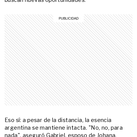
Ricardo Arjona
ENTRETENIMIENTO
A pasos de Wanda Nara: así es la
imponente mansión de Maxi
López y Daniela Christiansson en
Nordelta
INTIMOS
Sofi Martínez abre las puertas de
su casa en el Mundial y muestra la
intimidad de su cobertura:
"Trabajar con buena gente es la
clave de la vida"
ACTUALIDAD
Perdió a sus padres, vivió en la
calle y hoy lleva la pasión
argentina a Japón, Egipto, Rusia y
Estados Unidos: "Siempre soñé
con representar al país"
ACTUALIDAD
Eso sí: a pesar de la distancia, la esencia
Las “monjas” de la Scaloneta: la
historia de los tres amigos que
argentina se mantiene intacta. "No, no, para
viajaron desde Salta y Córdoba al
nada", aseguró Gabriel, esposo de Johana,