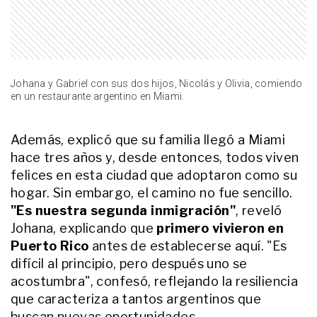
nieve de Bariloche
ENTRETENIMIENTO
Cómo vive Valentina Cervantes
sus días en el Mundial y la
tradición que no quiere que sus
Johana y Gabriel con sus dos hijos, Nicolás y Olivia, comiendo
hijos pierdan: "Eso es lo que más
en un restaurante argentino en Miami.
me gusta de venir"
ENTRETENIMIENTO
Agustina Gandolfo mostró su
faceta más íntima y reveló cómo
Además, explicó que su familia llegó a Miami
es formar una familia junto a
hace tres años y, desde entonces, todos viven
Lautaro Martínez lejos de la
felices en esta ciudad que adoptaron como su
Argentina
hogar. Sin embargo, el camino no fue sencillo.
ENTRETENIMIENTO
La maravillosa historia de Gala
"Es nuestra segunda inmigración"
, reveló
Celia, la percusionista mendocina
Johana, explicando que
primero vivieron en
que conquista escenarios junto a
Ricardo Arjona: "¿Quién dijo que
Puerto Rico
antes de establecerse aquí. "Es
es imposible vivir de la música?"
difícil al principio, pero después uno se
ENTRETENIMIENTO
acostumbra", confesó, reflejando la resiliencia
La historia de Gala Celia, la
percusionista argentina que
que caracteriza a tantos argentinos que
conquista los escenarios junto a
buscan nuevas oportunidades.