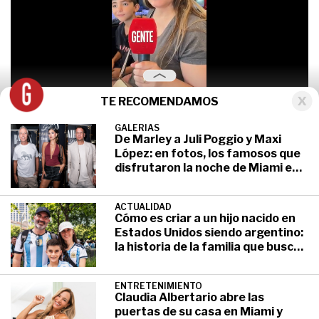
TE RECOMENDAMOS
0
seconds
of
GALERIAS
De Marley a Juli Poggio y Maxi
1
El secreto de una familia argentina
minute,
López: en fotos, los famosos que
que encontró su paraíso en Miami sin
18
disfrutaron la noche de Miami en
seconds
la previa del partido
perder la esencia de nuestro país: "Al
principio fue difícil"
ACTUALIDAD
Cómo es criar a un hijo nacido en
Estados Unidos siendo argentino:
En el marco del Mundial de Clubes,
GENTE
se
la historia de la familia que busca
encontró con un grupo de argentinos que reside
cumplir un sueño en el Mundial
en los Estados Unidos y le contó su experiencia
en la región norteamericana.
ENTRETENIMIENTO
Claudia Albertario abre las
puertas de su casa en Miami y