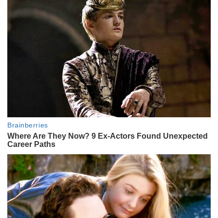
LIFESTYLE
Los looks de Susana Giménez y su
hija en su arribo a Miami para
alentar a la Selección Argentina
INTIMOS
Damián Betular, de pastelero
estrella a fenómeno teatral con
"Hairspray": entre sus momentos
"de llanto en soledad" y su "nueva
versión de mí mismo"
ACTUALIDAD
Caminando por Messi: la increíble
historia de Alejo Ciganotto, el
influencer argentino que viaja a
dedo por América para ir al
Mundial
ENTRETENIMIENTO
Cómo es el refugio que el Dibu
Martínez y Mandinha eligieron
para descansar tras el Mundial
2026