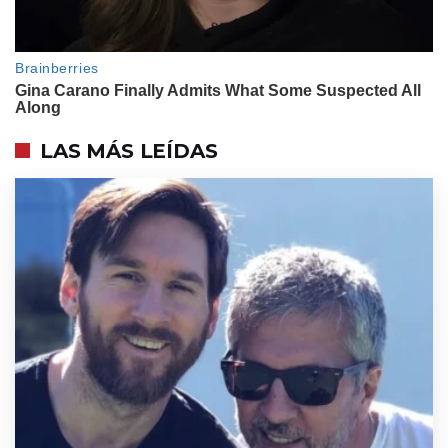
ENTRETENIMIENTO
Familia ensamblada: así fue el
encuentro de Mauro Icardi, sus
hijas, La China Suárez, Nico Cabré,
Rocío Pardo y Rufina
ENTRETENIMIENTO
Habitación por habitación, así es
LAS MÁS LEÍDAS
la casa en la que conviven Nico
Occhiato y el equipo de Luzu en
Miami: "Somos desordenados"
ACTUALIDAD
Amor, periodismo y Selección: del
embarazo por videollamada en
Qatar 2022 al nuevo Mundial de
Martín Arevalo lejos de Cora
Debarbieri y la pequeña Isabella
ACTUALIDAD
El inesperado regalo que Dibu
Martínez les hizo a los fanáticos
que lo ayudaron cuando su
camioneta quedó atrapada en el
barro