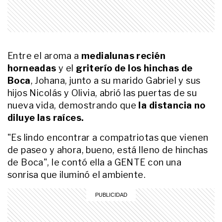
mostró la increíble mansión de los
influencers argentinos en el
Mundial
LIFESTYLE
Boûlan desembarca en Wynwood
y lleva la tradición de la panadería
Entre el aroma a
medialunas recién
artesanal argentina a Miami
horneadas
y el
griterío de los hinchas de
Boca
, Johana, junto a su marido Gabriel y sus
ENTRETENIMIENTO
A solas con Rocío Espósito Suárez,
hijos Nicolás y Olivia, abrió las puertas de su
esposa de Gerónimo Rulli, del
nueva vida, demostrando que
la distancia no
amor que nació en Estudiantes a
diluye las raíces.
cómo ella lo ayuda en su carrera:
"Lo aplico a nuestra vida para que
"Es lindo encontrar a compatriotas que vienen
LIFESTYLE
tenga un mejor rendimiento"
Entre asado y fútbol: el divertido
de paseo y ahora, bueno, está lleno de hinchas
cruce entre Agos Palazzolo y
de Boca", le contó ella a GENTE con una
Manu Buttaro
sonrisa que iluminó el ambiente.
ENTRETENIMIENTO
“Hola mamás de Argentina”: el
pedido de Daniela Christiansson
apenas llegó al país y la catarata