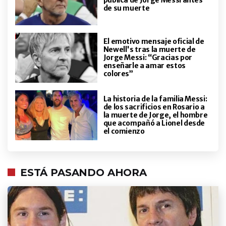
pública de Jorge Messi antes
La historia de la familia Messi: de
de su muerte
la aventura europea al duro
momento familiar que atraviesan
en este Mundial
El emotivo mensaje oficial de
Newell's tras la muerte de
ENTRETENIMIENTO
Jorge Messi: “Gracias por
Matteo Bocelli, entre ser hijo de
enseñarle a amar estos
una leyenda, su "metejón" por
colores”
Argentina y una particular
definición sobre el amor
La historia de la familia Messi:
verdadero: "Es como la
de los sacrificios en Rosario a
ENTRETENIMIENTO
naturaleza..."
la muerte de Jorge, el hombre
Anabel Sánchez y su especial
que acompañó a Lionel desde
conexión con María Becerra:"Sé
el comienzo
que gracias a ella también estoy
acá"
ACTUALIDAD
ESTÁ PASANDO AHORA
El fuerte mensaje de Antonela
Roccuzzo tras las críticas a los
argentinos: "Llega a venir uno de
afuera..."
ENTRETENIMIENTO