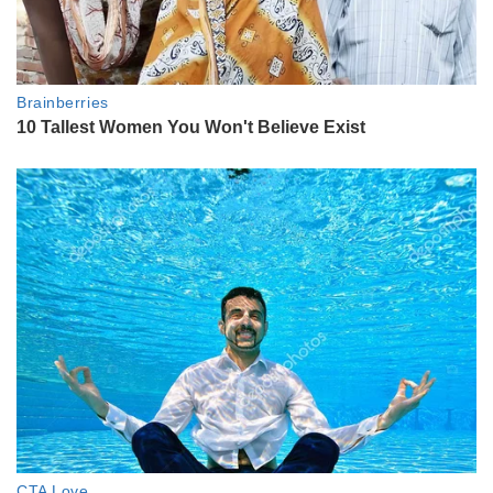
ENTRETENIMIENTO
Wanda Nara y un 25 de mayo
inolvidable: el viaje a Rosario con
sus hijas para visitar a la familia
Icardi
ENTRETENIMIENTO
A puro pulmón: el adorable aliento
de Benjamín, el hijo de Enzo
Fernández, que enamoró a todos
ACTUALIDAD
Tienen 86 y 89 años y se niegan a
jubilarse, la emocionante historia
de Julio y Lila, los abuelitos de
Pastas Conde: la fábrica donde el
amor es el ingrediente secreto
ENTRETENIMIENTO
Cinzia de "Gran Hermano": su
historia de amor con un futbolista
argentino, su depresión antes de
entrar a la casa y por qué se enojó