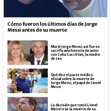
ACTUALIDAD
La historia de la familia Messi: de
los sacrificios en Rosario a la
muerte de Jorge, el hombre que
acompañó a Lionel desde el
Cómo fueron los últimos días de Jorge
comienzo
INTIMOS
Messi antes de su muerte
Mery del Cerro entre el suceso
"Charlie y la fábrica de chocolate",
el éxito de "Margarita", la crianza
de sus hijas y sus prioridades a los
Murió Jorge Messi: así fue su
sacrificada historia de amor
40 años
con Celia Cuccittini, la madre
ENTRETENIMIENTO
de Leo
Jimena Barón contó por qué
decidió pasar su cumpleaños lejos
de casa y sin Momo: "Lloré
arrepentida"
Qué dice el parte médico
oficial sobre la muerte de
Jorge Messi, el papá de Lionel
ACTUALIDAD
Viaje al corazón del reportero
Messi
gráfico que acompañó a
Maradona durante más de veinte
años: "Las fotos hablan por
La decisión que tomó Lionel
nosotros"
Messi tras la muerte de su
ACTUALIDAD