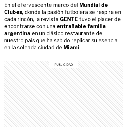
historia de “Familia a Bordo por el
En el efervescente marco del
Mundial de
Mundo”
Clubes
, donde la pasión futbolera se respira en
ENTRETENIMIENTO
cada rincón, la revista
GENTE
tuvo el placer de
¡Se argentinizó! Daniela
encontrarse con una
entrañable familia
Christiansson sorprendió con un
video hablando en español: "Todo
argentina
en un clásico restaurante de
se aprende"
nuestro país que ha sabido replicar su esencia
en la soleada ciudad de
Miami
.
ACTUALIDAD
El santuario mundialista de Martín
Arevalo: camisetas, pelotas y
cintas de capitán firmadas por
Messi y Maradona, una Copa de
Oro y parte del pastito que le
ENTRETENIMIENTO
regaló a Lionel
Desde Estados Unidos, Michelle
Masson habló de su viaje
inesperado al Mundial y la
promesa que hizo por la Selección
ENTRETENIMIENTO
Camioneta compartida, juegos de
mesa y desorden: Luchi Maidana