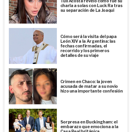
Tuli Acosta reveló cómo fue su
charla a solas con Luck Ra tras
su separación de La Joaqui
Cómo será la visita del papa
León XIV a la Argentina: las
fechas confirmadas, el
recorrido y los primeros
detalles de su viaje
Crimen en Chaco: la joven
acusada de matar a su novio
hizo una importante confesión
Sorpresa en Buckingham: el
embarazo que emociona a la
Casa Real británica