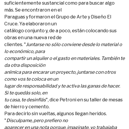
suficientemente sustancial como para buscar algo
más. Se encontraron en el
Paraguas y formaron el Grupo de Arte y Diseño El
Cruce. Ya elaboraron un
catálogo conjunto y, de a poco, están colocando sus
obras en una nueva red de
clientes. "
Juntarse no sólo conviene desde lo material o
lo económico, para
compartir un alquiler o el gasto en materiales. También te
da otra disposición
anímica para encarar un proyecto, juntarse con otros
como vos te coloca en un
lugar de responsabilidad y te activa las ganas de hacer.
Si te quedás solo, en
tu casa, te desinflás
", dice Petroni en su taller de mesas
de hierro y cemento.
Para decirlo sin vueltas, algunos llegan heridos.
"
Disculpame, pero prefiero no
aparecer en una nota porque, imaginate, yo trabajaba