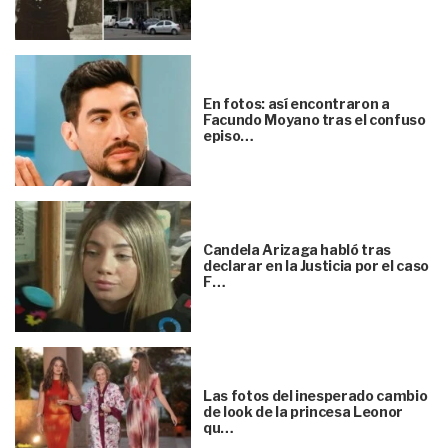
En fotos: así encontraron a
Facundo Moyano tras el confuso
episo…
Candela Arizaga habló tras
declarar en la Justicia por el caso
F…
Las fotos del inesperado cambio
de look de la princesa Leonor
qu…