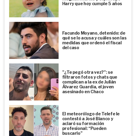
Harry que hoy cumple 5 años
Facundo Moyano, detenido: de
qué se lo acusa y cuáles son las
medidas que ordenó el fiscal
del caso
"¿Te pegó otra vez?": se
filtraron fotos y chats que
complican a la ex de Julián
Álvarez Guardia, el joven
asesinado en Chaco
El meteorólogo de Telefe le
contestó a José Bianco y
aclaró su formación
profesional: “Pueden
buscarlo”