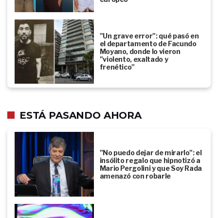
"Un grave error": qué pasó en
el departamento de Facundo
Moyano, donde lo vieron
"violento, exaltado y
frenético"
ESTÁ PASANDO AHORA
"No puedo dejar de mirarlo": el
insólito regalo que hipnotizó a
Mario Pergolini y que Soy Rada
amenazó con robarle