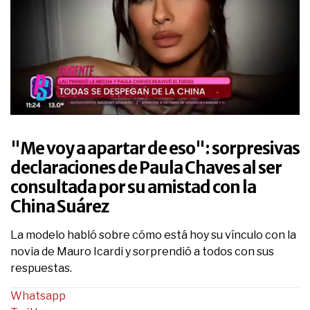
0
seconds
of
"Me voy a apartar de eso": sorpresivas
2
minutes,
declaraciones de Paula Chaves al ser
50
consultada por su amistad con la
seconds
China Suárez
La modelo habló sobre cómo está hoy su vínculo con la
novia de Mauro Icardi y sorprendió a todos con sus
respuestas.
Whatsapp