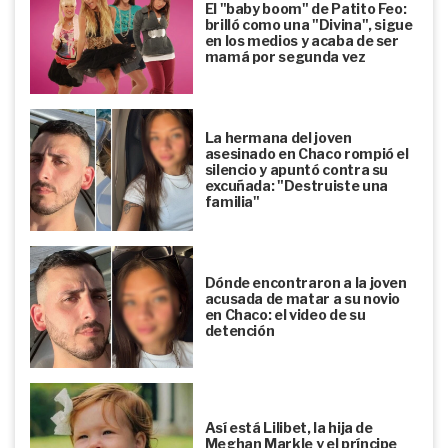
El "baby boom" de Patito Feo:
brilló como una "Divina", sigue
en los medios y acaba de ser
mamá por segunda vez
La hermana del joven
asesinado en Chaco rompió el
silencio y apuntó contra su
excuñada: "Destruiste una
familia"
Dónde encontraron a la joven
acusada de matar a su novio
en Chaco: el video de su
detención
Así está Lilibet, la hija de
Meghan Markle y el príncipe