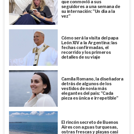
que conmovió a sus
seguidores a una semana de
su internación: "Un día a la
vez"
Cómo será la visita del papa
León XIV a la Argentina: las
fechas confirmadas, el
recorrido y los primeros
detalles de su viaje
Camila Romano, la diseñadora
detrás de algunos de los
vestidos de novia más
elegantes del país: "Cada
pieza es única e irrepetible"
El rincón secreto de Buenos
Aires con aguas turquesas,
ostras frescas y playas casi