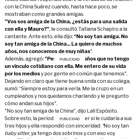
con la China Suárez cuando, hasta hace poco, se
mostraban como grandes amigas.
"Vos sos amiga de la China, ¿estás para una salida
con ella y Mauro?”
, le consultó Tatiana Schapiro a la
cantante. Ante esto, ella dijo:
“No soy tan amiga. No
soy tan amiga de la China... La quiero de muchos
años, nos conocemos de muy niñas
".
Además, agregó:
"Pero hace diez años que no tengo
un vínculo cotidiano con ella. Me entero de su vida
por los medios
y por gente en común que tenemos".
Dejando en claro que tiene buena onda con su colega,
sumó: “Siempre estoy para verla. Me la cruzo en un
cumpleaños y nos quedamos charlando y le pregunto
cómo andan sus hijos".
"No soy tan amiga de la China", dijo Lali Espósito.
Sobre esto, la periodista quiso saber si le cuidaría a sus
tres hijos y ella respondió con sinceridad:
“
No soy tan
baby sitter
, ya tengo dos sobrinos y con eso voy