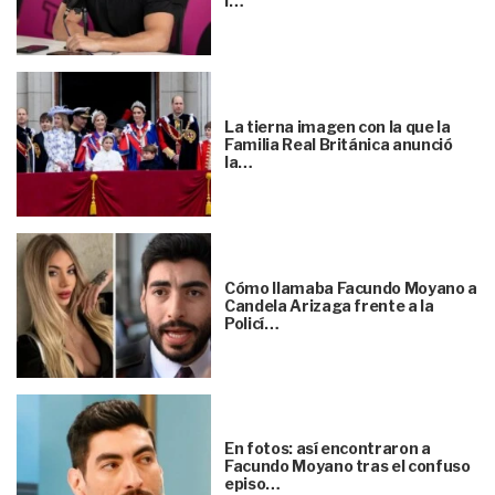
l…
La tierna imagen con la que la
Familia Real Británica anunció
la…
Cómo llamaba Facundo Moyano a
Candela Arizaga frente a la
Policí…
En fotos: así encontraron a
Facundo Moyano tras el confuso
episo…