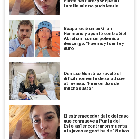
Punta del Este: por qué su
familia aún no pudo leerla
Reapareció un ex Gran
Hermano y apuntó contra Sol
Abraham con un polémico
descargo: "Fue muy fuerte y
duro"
Denisse González reveló el
difícil momento de salud que
atraviesa: "Fueron días de
mucho susto"
El estremecedor dato del caso
que conmueve a Punta del
Este: así encontraron muerta
a la joven argentina de 18 años