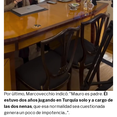
0
Por último, Marcovecchio indicó: "Mauro es padre.
Él
seconds
estuvo dos años jugando en Turquía solo y a cargo de
of
22
las dos nenas
, que esa normalidad sea cuestionada
seconds
genera un poco de impotencia...".