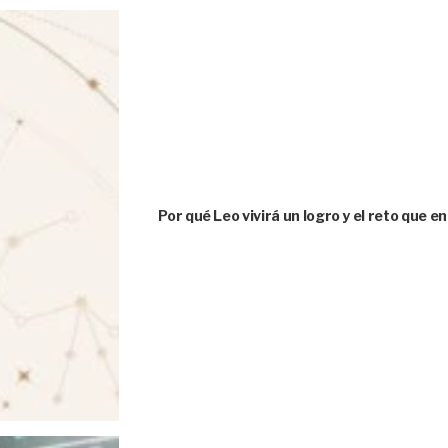
Por qué Leo vivirá un logro y el reto que e