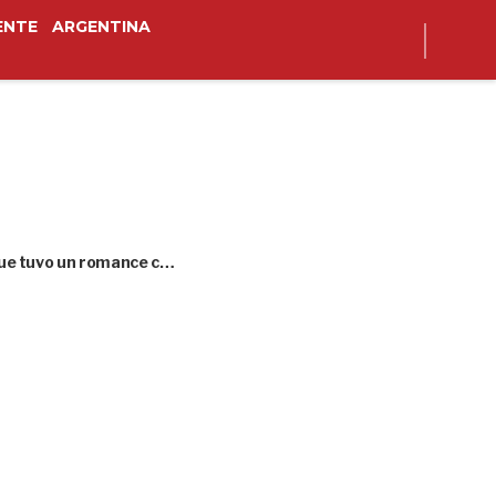
ENTE
ARGENTINA
 que tuvo un romance c…