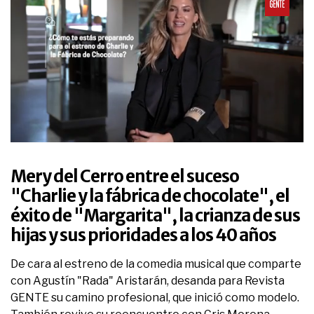
0
seconds
of
Mery del Cerro entre el suceso
18
minutes,
"Charlie y la fábrica de chocolate", el
15
éxito de "Margarita", la crianza de sus
seconds
hijas y sus prioridades a los 40 años
De cara al estreno de la comedia musical que comparte
con Agustín "Rada" Aristarán, desanda para Revista
GENTE su camino profesional, que inició como modelo.