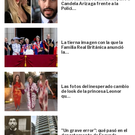
Candela Arizaga frente a la
Policí…
La tierna imagen con la que la
Familia Real Británica anunció
la…
Las fotos del inesperado cambio
de look de la princesa Leonor
qu…
"Un grave error": qué pasó en el