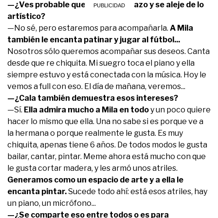
—¿Ves probable que de un volantazo y se aleje de lo
artístico?
—No sé, pero estaremos para acompañarla.
A Mila
también le encanta patinar y jugar al fútbol...
Nosotros sólo queremos acompañar sus deseos. Canta
desde que re chiquita. Mi suegro toca el piano y ella
siempre estuvo y está conectada con la música. Hoy le
vemos a full con eso. El día de mañana, veremos...
—¿Cala también demuestra esos intereses?
—Sí.
Ella admira mucho a Mila en todo
y un poco quiere
hacer lo mismo que ella. Una no sabe si es porque ve a
la hermana o porque realmente le gusta. Es muy
chiquita, apenas tiene 6 años. De todos modos le gusta
bailar, cantar, pintar. Meme ahora está mucho con que
le gusta cortar madera, y les armó unos atriles.
Generamos como un espacio de arte y a ella le
encanta pintar.
Sucede todo ahí: está esos atriles, hay
un piano, un micrófono...
—¿Se comparte eso entre todos o es para