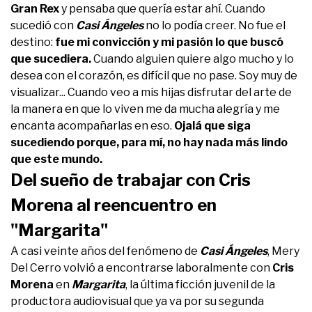
Gran Rex
y pensaba que quería estar ahí. Cuando
sucedió con
Casi Ángeles
no lo podía creer. No fue el
destino:
fue mi convicción y mi pasión lo que buscó
que sucediera.
Cuando alguien quiere algo mucho y lo
desea con el corazón, es difícil que no pase. Soy muy de
visualizar... Cuando veo a mis hijas disfrutar del arte de
la manera en que lo viven me da mucha alegría y me
encanta acompañarlas en eso.
Ojalá que siga
sucediendo porque, para mí, no hay nada más lindo
que este mundo.
Del sueño de trabajar con Cris
Morena al reencuentro en
"Margarita"
A casi veinte años del fenómeno de
Casi Ángeles
, Mery
Del Cerro volvió a encontrarse laboralmente con
Cris
Morena
en
Margarita
, la última ficción juvenil de la
productora audiovisual que ya va por su segunda