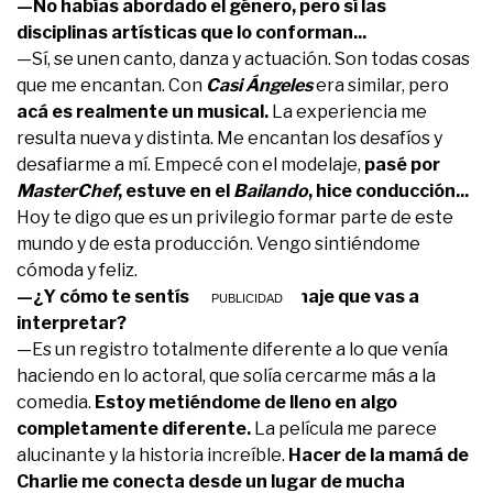
—No habías abordado el género, pero sí las
disciplinas artísticas que lo conforman...
—Sí, se unen canto, danza y actuación. Son todas cosas
que me encantan. Con
Casi Ángeles
era similar, pero
acá es realmente un musical.
La experiencia me
resulta nueva y distinta. Me encantan los desafíos y
desafiarme a mí. Empecé con el modelaje,
pasé por
MasterChef
, estuve en el
Bailando
, hice conducción...
Hoy te digo que es un privilegio formar parte de este
mundo y de esta producción. Vengo sintiéndome
cómoda y feliz.
—¿Y cómo te sentís con el personaje que vas a
interpretar?
—Es un registro totalmente diferente a lo que venía
haciendo en lo actoral, que solía cercarme más a la
comedia.
Estoy metiéndome de lleno en algo
completamente diferente.
La película me parece
alucinante y la historia increíble.
Hacer de la mamá de
Charlie me conecta desde un lugar de mucha