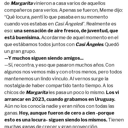
de
Margarita
vinieron a casa varios de aquellos
compañeros para verlos. Apenas se fueron, Meme dijo:
“Qué locura, ¡sentí lo que pasaba en su momento
cuando vos estabas en
Casi Ángeles
!”. Realmente es
eso:
una sensación de aire fresco, de juventud, que
está buenísima.
Acordarme de aquel momento en el
que estábamos todos juntos con
Casi Ángeles
. Quedó
un gran grupo.
—Y muchos siguen siendo amigos...
—Sí, recontra, y eso que pasaron muchos años. Con
algunos nos vemos más y con otros menos, pero todos
mantenemos un lindo vínculo. Al vernos surge la
nostalgia de haber compartido tanto tiempo. A los
chicos de
Margarita
les pasa un poco lo mismo.
Los vi
arrancar en 2023, cuando grabamos en Uruguay.
Aún no los conocía nadie y eran niños con todas las
ganas.
Hoy, aunque fueron de cero a cien -porque
esto es una locura- siguen siendo los mismos.
Tienen
muchas ganas de crecer y gran proyección.