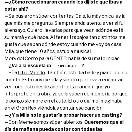
—¿Cómo reaccionaron cuando les dijiste que ibas a
estar ahí?
—Se pusieron súper contentas. Cala, la más chica, es la
que más me pregunta. Siempre anda atenta a ver si fui
al ensayo. Quiero llevarlas para que vean adónde está
su mamá y qué hace. Al tener trabajos tan distintos me
gusta que sepan dónde estoy cuando me voy de casa.
Mila, que tiene 10 años, estudia musical...
Mery del Cerro para GENTE: habla de su maternidad.
—¿Va a la escuela de Cris Morena?
—Sí, a
Otro Mundo
. También estudia baile y piano por su
cuenta. Está muy metida y siento que le va a encantar
ver todo esto desde adentro. La canción que yo
interpreto en la obra ya se la saben de memoria porque
la pongo siempre en el auto. El otro día me imaginaba
en el Gran Rex viéndolas cantar esa canción.
—¿Y a Mila no le gustaría probar hacer un casting?
—Con Meme somos súper abiertos.
Queremos que el
día de mañana pueda contar con todas las