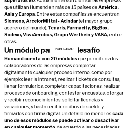
superó los 80
. Actualmente son cientos las empresas
minute,
que utilizan Humand en más de 15 países de
América,
44
seconds
Asia y Europa
. Entre estas compañías se encuentran
Siemens, ArcelorMittal - Acindar
(el mayor grupo
acerero del mundo),
Tenaris, Farmacity, BigBox,
Sodexo, VivaAerobus, Grupo Werthein y VASA,
entre
otras.
Un módulo para cada desafío
Humand cuenta con 20 módulos
que permiten a los
colaboradores de las empresas completar
digitalmente cualquier proceso interno, como por
ejemplo: leer la intranet, realizar tickets de consultas,
llenar formularios, completar capacitaciones, realizar
procesos de onboarding, contestar encuestas, otorgar
y recibir reconocimientos, solicitar licencias y
vacaciones, y hasta recibir recibos de sueldo y
firmarlos con firma digital. Un detalle no menor es
cada
uno de esos módulos se puede activar o desactivar
en cualquier momento
, de acuerdo a las necesidades