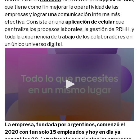
que tiene como fin mejorar la operatividad de las
empresas y lograr una comunicación interna más
efectiva. Consiste en una
aplicación de celular
que
centraliza los procesos laborales, la gestión de RRHH, y
toda la experiencia de trabajo de los colaboradores en
un único universo digital.
0
La empresa, fundada por argentinos, comenzó el
seconds
2020 con tan solo 15 empleados y hoy en día ya
of
1