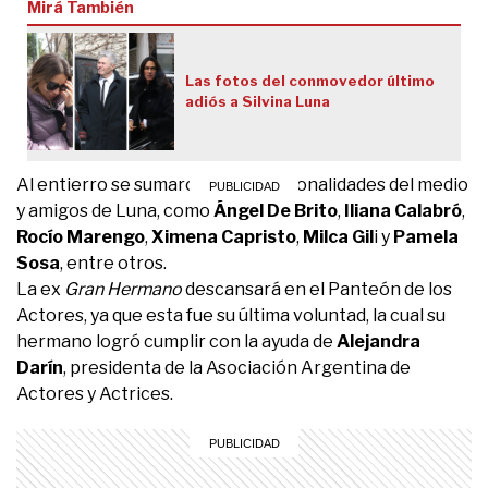
Mirá También
Las fotos del conmovedor último
adiós a Silvina Luna
Al entierro se sumaron otras personalidades del medio
y amigos de Luna, como
Ángel De Brito
,
Iliana Calabró
,
Rocío Marengo
,
Ximena Capristo
,
Milca Gil
i y
Pamela
Sosa
, entre otros.
La ex
Gran Hermano
descansará en el Panteón de los
Actores, ya que esta fue su última voluntad, la cual su
hermano logró cumplir con la ayuda de
Alejandra
Darín
, presidenta de la Asociación Argentina de
Actores y Actrices.