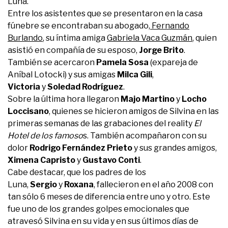
Luna.
Entre los asistentes que se presentaron en la casa
fúnebre se encontraban su abogado,
Fernando
Burlando
, su íntima amiga
Gabriela Vaca Guzmán
, quien
asistió en compañía de su esposo,
Jorge Brito
.
También se acercaron
Pamela Sosa
(expareja de
Aníbal Lotocki) y sus amigas
Milca Gili
,
Victoria
y
Soledad Rodríguez
.
Sobre la última hora llegaron
Majo
Martino
y
Locho
Loccisano
, quienes se hicieron amigos de Silvina en las
primeras semanas de las grabaciones del reality
El
Hotel de los famoso
s. También acompañaron con su
dolor
Rodrigo Fernández Prieto
y sus grandes amigos,
Ximena Capristo
y
Gustavo Conti
.
Cabe destacar, que los padres de los
Luna,
Sergio
y
Roxana
, fallecieron en el año 2008 con
tan sólo 6 meses de diferencia entre uno y otro. Este
fue uno de los grandes golpes emocionales que
atravesó Silvina en su vida y en sus últimos días de