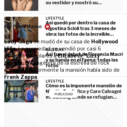
su vestidor y mostró su
impactante colección de zapatos
LIFESTYLE
Así quedó por dentro la casa de
Por
Paula Manso
Agostina Scioli tras 3 meses de
obra: las fotos de la increíble
remodelación
Lady Gaga
se mudó de su casa de
Hollywood
Hills
. La propiedad se vendió por casi 6
GALERIAS
Así fue el debut de Florencia Macri
millones de dólares a
Elizabeth "Lizzy"
y su banda en el Faena: todas las
Jagger
, primogénita de la estrella de rock
fotos
stone. Anteriormente la mansión había sido de
Frank Zappa
.
LIFESTYLE
Cómo es la imponente mansión de
Nicolás Tagliafico y Caro Calvagni
en Canning donde se refugian
tras el Mundial 2026
LIFESTYLE
Vendió sus mansiones y eligió vivir
en 37 metros cuadrados: cómo es