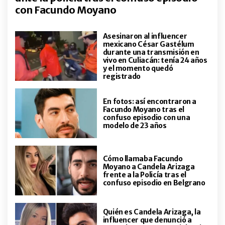
ENTRETENIMIENTO
con Facundo Moyano
Impactante cifra: se supo cuánto
cobraría Grecia Colmenares por
entrar a Gran Hermano
Asesinaron al influencer
Generación Dorada
mexicano César Gastélum
durante una transmisión en
ENTRETENIMIENTO
vivo en Culiacán: tenía 24 años
La historia de amor de La Mona
y el momento quedó
Jiménez y Juana Delseri, la madre
registrado
de sus tres hijos y con quien lleva
52 años: "Ella me hizo ver que
En fotos: así encontraron a
había otra vida"
Facundo Moyano tras el
ENTRETENIMIENTO
confuso episodio con una
Jimena Barón contó por qué
modelo de 23 años
decidió pasar su cumpleaños lejos
de casa y sin Momo: "Lloré
arrepentida"
Cómo llamaba Facundo
Moyano a Candela Arizaga
ENTRETENIMIENTO
frente a la Policía tras el
Franco Poggio, Lizardo Ponce y
confuso episodio en Belgrano
una cita ajena: la insólita
anécdota detrás de la noche en
que su historia de amor comenzó
Quién es Candela Arizaga, la
influencer que denunció a