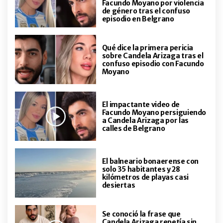
LIFESTYLE
Facundo Moyano por violencia
Los looks "opuestos
de género tras el confuso
complementarios" de Rosalía y su
episodio en Belgrano
novia, Loli Bahía, de la mano por
New York
Qué dice la primera pericia
sobre Candela Arizaga tras el
ACTUALIDAD
Máxima Zorreguieta tras el
confuso episodio con Facundo
Moyano
diagnóstico de demencia de su
madre: cómo vivió la noticia
puertas adentro
El impactante video de
ACTUALIDAD
Facundo Moyano persiguiendo
Las imágenes de la casa del
a Candela Arizaga por las
calles de Belgrano
horror: el hogar de Claudio Gabriel
Barrelier, donde vieron por última
vez a Agostina
El balneario bonaerense con
ENTRETENIMIENTO
solo 35 habitantes y 28
Quién es Manuel GarcíaRulfo, el
kilómetros de playas casi
nuevo novio de Shakira
desiertas
Se conoció la frase que
Candela Arizaga repetía sin
ENTRETENIMIENTO