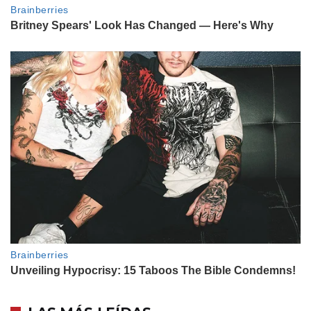
ENTRETENIMIENTO
Así fue por dentro la fiesta de 15
de Allegra Cubero: pantallas LED,
pared glitter y un final con
“cotillón de la Selección”
ENTRETENIMIENTO
Franco Poggio íntimo, sobre su
vida con Lizardo Ponce: "Sería
papá con él"
ENTRETENIMIENTO
Habitación por habitación, así es
la casa en la que conviven Nico
Occhiato y el equipo de Luzu en
Miami: "Somos desordenados"
ENTRETENIMIENTO
Valeria Mazza recordó el día en
que le puso un límite a Antonio
Banderas: qué pasó y la reacción
del actor