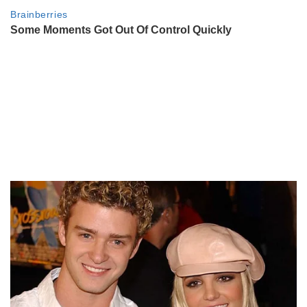
ser punto para el Mundial
ACTUALIDAD
Caso Agostina Vega: por qué la
Justicia cerró toda la cuadra de la
casa de Claudio Barrelier
ENTRETENIMIENTO
El polémico descuido de la esposa
del ex de Cazzu: ¿La espían?
ENTRETENIMIENTO
Qué aprendió Jazmín Laport de
Osvaldo Laport y Viviana Sáez:
"Fueron muy valientes para
romper mandatos"
ENTRETENIMIENTO
Cuál es el ritual que le propuso
Zaira Nara a Pampita como cábala
para el Mundial 2026