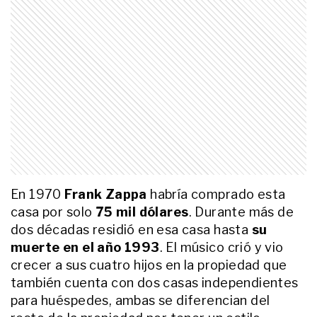
de euros
ACTUALIDAD
Caos, basura y acumulación: las
fotos inéditas de la casa de
Claudio Barrelier que fueron clave
en la escena del femicidio de
Agostina
LIFESTYLE
En fotos, las claves del look glam
rock de Lali Espósito en los
Premios Gardel 2026
En 1970
Frank Zappa
habría comprado esta
ENTRETENIMIENTO
Así fue la inolvidable salida de
casa por solo
75 mil dólares
. Durante más de
Franco Giordano, el hijo de Romina
dos décadas residió en esa casa hasta
su
Yan, con su abuela Cris Morena
muerte en el año 1993
. El músico crió y vio
crecer a sus cuatro hijos en la propiedad que
ACTUALIDAD
también cuenta con dos casas independientes
Escándalo en Punta del Este: una
masajista uruguaya denunció
para huéspedes, ambas se diferencian del
fiestas sexuales ligadas al círculo