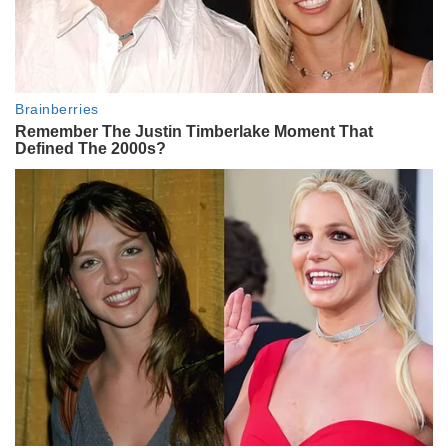
LIFESTYLE
Las claves del asombroso look de
Mina Serrano durante sus
vacaciones en Madrid, entre la
inspiración en Madonna y la
estética mediterránea
LIFESTYLE
El truco de moda más inteligente
de Lady Di: la prenda con la que
logró volverse invisible para los
paparazzi y que hoy vale más de
50 mil dólares
ENTRETENIMIENTO
Cita de chicas: en fotos, los
cancherísimos looks de Nicole,
Ángela Torres y La Joaqui para el
show de Rosalía
LIFESTYLE
Dua Lipa redefine la moda nupcial:
el regreso del traje de novia, la
maxi pamela que desafía al velo y
la joya millonaria que completó el
look