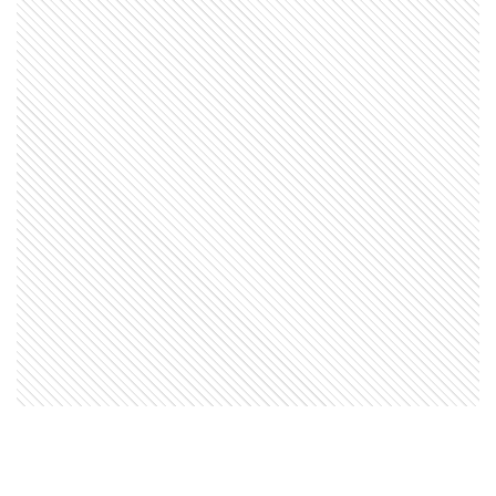
LIFESTYLE
Cómo se hicieron los looks que
Cazzu utilizó en los Estados
Unidos y un nexo inesperado con
Valeria Mazza
ENTRETENIMIENTO
A pasos de Wanda Nara: así es la
imponente mansión de Maxi
López y Daniela Christiansson en
Nordelta
LIFESTYLE
Así es el dormitorio de Úrsula
Corberó y Chino Darín: estilo
japandi, toques mediterráneos,
líneas minimalistas y "deco
serena"
ACTUALIDAD
Cómo era por dentro la casa de
Claudio Barrelier: la
reconstrucción de la escena del
crimen de Agostina