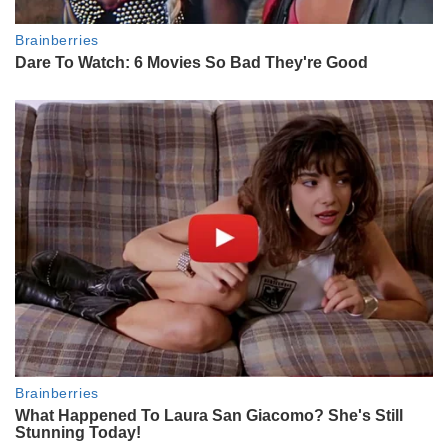
ENTRETENIMIENTO
Quién es Marcelo Arce, el
“investigador y divulgador” que
agota teatros “explicándole la
música a los que no sabemos nada
de ella ¡pero la amamos!”
LIFESTYLE
La historia detrás de Joti
Harriague, la diseñadora que
vistió desde Antonela Roccuzzo a
María Becerra y Pampita con sus
diseños de alta costura
ENTRETENIMIENTO
Así fue la escapada de Mike
Amigorena a Madrid: el exclusivo
lugar donde recargó energías
antes de un gran desafío
LIFESTYLE
Cómo es el hotel boutique de
Orlando elegido por los famosos
argentinos: de las "bubbles
parties" y los waffles de Mickey a