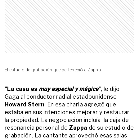
refugia tras el Mundial
LIFESTYLE
Entre el brutalismo y la calidez: así
es la increíble casa de Darío
Barassi
ENTRETENIMIENTO
Así es la imponente mansión de
Alexis Mac Allister en Inglaterra
con museo de camisetas y objetos
El estudio de grabación que perteneció a Zappa.
de colección
INTIMOS
La Mona Jiménez y la historia
"La casa es
muy especial y mágica
", le dijo
detrás de cómo Lionel Messi lo
Gaga al conductor radial estadounidense
ayudó a superar una frustración
Howard Stern
. En esa charla agregó que
histórica: "Al verlo, pasó algo
estaba en sus intenciones mejorar y restaurar
increíble"
ENTRETENIMIENTO
la propiedad. La negociación incluía la caja de
A casi 3 años de la detención de
resonancia personal de
Zappa
de su estudio de
Aníbal Lotocki, qué es de la vida de
su esposa Majo Favarón: "Estoy
grabación. La cantante aprovechó esas salas