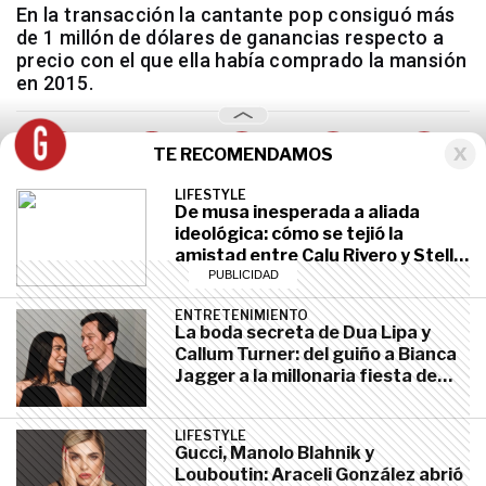
En la transacción la cantante pop consiguó más
de 1 millón de dólares de ganancias respecto a
precio con el que ella había comprado la mansión
en 2015.
TE RECOMENDAMOS
LIFESTYLE
CELEBRITIES
diciembre 7, 2021
De musa inesperada a aliada
ideológica: cómo se tejió la
amistad entre Calu Rivero y Stella
McCartney, la diseñadora con
pedigrí Beatle
ENTRETENIMIENTO
La boda secreta de Dua Lipa y
Callum Turner: del guiño a Bianca
Jagger a la millonaria fiesta de
tres días que prepara Sicilia
LIFESTYLE
Gucci, Manolo Blahnik y
Louboutin: Araceli González abrió