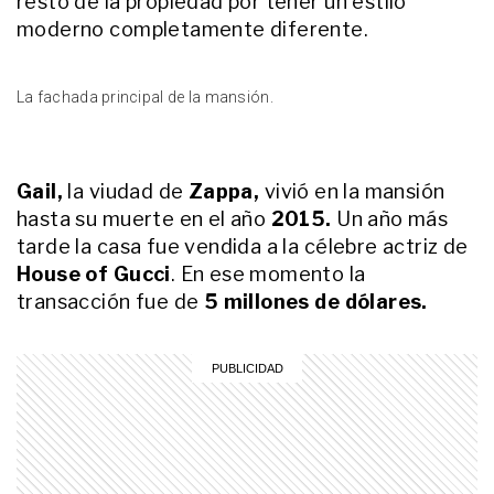
resto de la propiedad por tener un estilo
íntimo de Silvio Berlusconi
moderno completamente diferente.
ENTRETENIMIENTO
Madonna, Charli XCX y Kate Moss
en la primera fila del desfile de
La fachada principal de la mansión.
YSL: estos fueron sus momentos
más íntimos e incómodos
ENTRETENIMIENTO
Gail,
la viudad de
Zappa,
vivió en la mansión
Natalie Pérez abre las puertas de
su "Casa" y de su corazón:
hasta su muerte en el año
2015.
Un año más
“Transformé una crisis de los 40
tarde la casa fue vendida a la célebre actriz de
en mi disco más íntimo”
House of Gucci
. En ese momento la
transacción fue de
5 millones de dólares.
ENTRETENIMIENTO
La picante burla de Moria Casán a
Mick Jagger tras la victoria de
Argentina sobre Inglaterra
LIFESTYLE
Así es "La Fortaleza": la
imponente mansión blindada de
Lionel Messi en Funes donde se