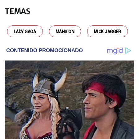
ENTRETENIMIENTO
TEMAS
Así está hoy Bianca, la hija de
Agustín "Rada" Aristarán que
trabaja como productora, estudia
LADY GAGA
MANSION
MICK JAGGER
arte dramático y diseña ropa
ACTUALIDAD
El brutal caso de un joyero
engañado por una viuda negra y
su banda: lo planeó durante un
año y lo desvalijó durante un viaje
a Cataratas
ENTRETENIMIENTO
Así fue la íntima fiesta de
cumpleaños Lucía Galán por sus
65 años: en Madrid y con un regalo
sorpresa
ACTUALIDAD
Barbijo, bombitas de agua y
salidas restringidas: en fotos, así
fue la única visita de Michael
Jackson a la Argentina