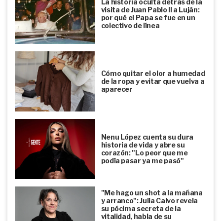
La historia oculta detrás de la
visita de Juan Pablo II a Luján:
por qué el Papa se fue en un
colectivo de línea
Cómo quitar el olor a humedad
de la ropa y evitar que vuelva a
aparecer
Nenu López cuenta su dura
historia de vida y abre su
corazón: "Lo peor que me
podía pasar ya me pasó"
"Me hago un shot a la mañana
y arranco": Julia Calvo revela
su pócima secreta de la
vitalidad, habla de su