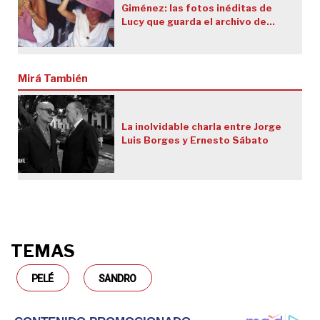
Giménez: las fotos inéditas de
Lucy que guarda el archivo de
GENTE
Mirá También
La inolvidable charla entre Jorge
Luis Borges y Ernesto Sábato
TEMAS
PELÉ
SANDRO