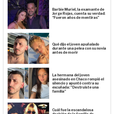
Barbie Muriel, la examante de
Jorge Rojas, cuenta su verdad:
“Fueron años de mentiras”
Qué dijo el joven apuñalado
durante una pelea con su novia
antes de morir
La hermana del joven
asesinado en Chaco rompió el
silencio y apuntó contra su
excuñada: "Destruiste una
familia"
Cuál fue la escandalosa
decisión de la familia de