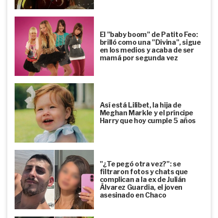
El "baby boom" de Patito Feo:
brilló como una "Divina", sigue
en los medios y acaba de ser
mamá por segunda vez
Así está Lilibet, la hija de
Meghan Markle y el príncipe
Harry que hoy cumple 5 años
"¿Te pegó otra vez?": se
filtraron fotos y chats que
complican a la ex de Julián
Álvarez Guardia, el joven
asesinado en Chaco