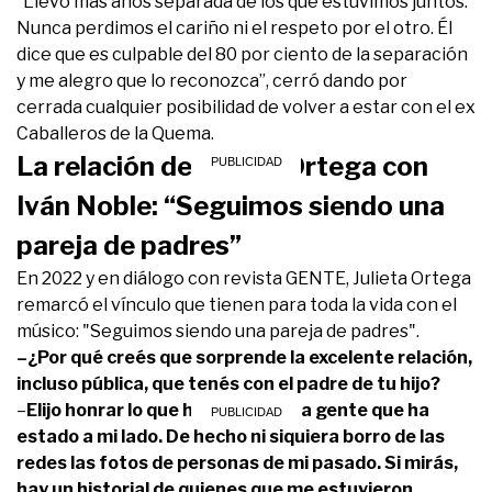
“Llevo más años separada de los que estuvimos juntos.
Nunca perdimos el cariño ni el respeto por el otro. Él
dice que es culpable del 80 por ciento de la separación
y me alegro que lo reconozca”, cerró dando por
cerrada cualquier posibilidad de volver a estar con el ex
Caballeros de la Quema.
La relación de Julieta Ortega con
Iván Noble: “Seguimos siendo una
pareja de padres”
En 2022 y en diálogo con revista GENTE, Julieta Ortega
remarcó el vínculo que tienen para toda la vida con el
músico: "Seguimos siendo una pareja de padres".
–¿Por qué creés que sorprende la excelente relación,
incluso pública, que tenés con el padre de tu hijo?
–
Elijo honrar lo que he vivido con la gente que ha
estado a mi lado. De hecho ni siquiera borro de las
redes las fotos de personas de mi pasado. Si mirás,
hay un historial de quienes que me estuvieron