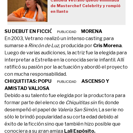
Candela Vetrano quedó eliminada
de Masterchef Celebrity y rompió
en llanto
SU DEBUT EN FICCIÓN CON CRIS MORENA
En 2003, Vetrano realizó un intenso casting para
sumarse a
Rincón de Luz
, producida por
Cris Morena
.
Luego de varias audiciones, la actriz fue la elegida para
interpretar a Estrella en la conocida serie infantil. Allí
ratificó su pasión por la actuación y abordó el proyecto
con mucha responsabilidad.
CHIQUITITAS: POPULARIDAD EN ASCENSO Y
AMISTAD VALIOSA
Debido a su talento fue elegida por la productora para
formar parte del elenco de
Chiquititas sin fin
, donde
desempeñó el papel de
Valeria San Simón
, La serie no
sólo le brindó popularidad a su corta edad debido al
éxito de la ficción sino que también hizo posible que
conociera a su gran amiga
Lali Espósito.