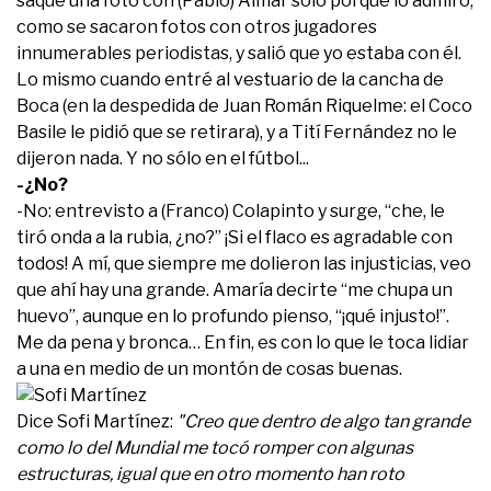
saqué una foto con (Pablo) Aimar sólo porque lo admiro,
como se sacaron fotos con otros jugadores
innumerables periodistas, y salió que yo estaba con él.
Lo mismo cuando entré al vestuario de la cancha de
Boca (en la despedida de Juan Román Riquelme: el Coco
Basile le pidió que se retirara), y a Tití Fernández no le
dijeron nada. Y no sólo en el fútbol...
-¿No?
-No: entrevisto a (Franco) Colapinto y surge, “che, le
tiró onda a la rubia, ¿no?” ¡Si el flaco es agradable con
todos! A mí, que siempre me dolieron las injusticias, veo
que ahí hay una grande. Amaría decirte “me chupa un
huevo”, aunque en lo profundo pienso, “¡qué injusto!”.
Me da pena y bronca… En fin, es con lo que le toca lidiar
a una en medio de un montón de cosas buenas.
Dice Sofi Martínez:
"Creo que dentro de algo tan grande
como lo del Mundial me tocó romper con algunas
estructuras, igual que en otro momento han roto