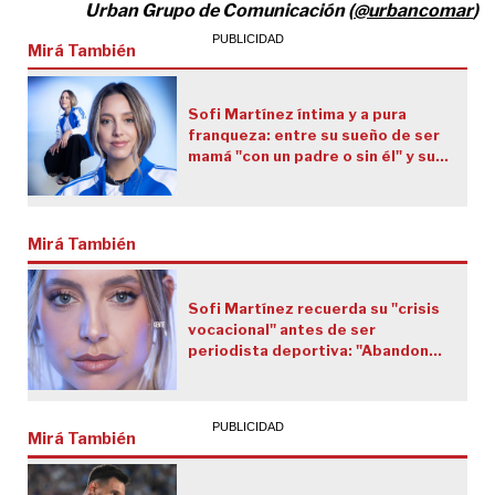
Urban Grupo de Comunicación
(
@urbancomar
)
Mirá También
Sofi Martínez íntima y a pura
franqueza: entre su sueño de ser
mamá "con un padre o sin él" y su
particular concepción del amor
Mirá También
Sofi Martínez recuerda su "crisis
vocacional" antes de ser
periodista deportiva: "Abandoné
dos carreras… Un día me largué a
llorar a la entrada de la TV
Pública"
Mirá También