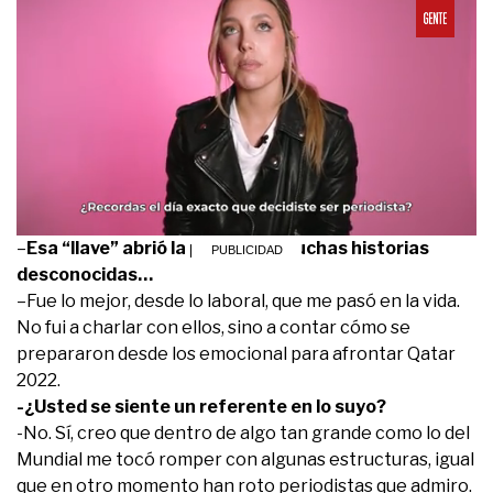
0
–
Esa “llave” abrió la puerta de muchas historias
seconds
desconocidas…
of
11
–Fue lo mejor, desde lo laboral, que me pasó en la vida.
minutes,
No fui a charlar con ellos, sino a contar cómo se
47
seconds
prepararon desde los emocional para afrontar Qatar
2022.
-¿Usted se siente un referente en lo suyo?
-No. Sí, creo que dentro de algo tan grande como lo del
Mundial me tocó romper con algunas estructuras, igual
que en otro momento han roto periodistas que admiro.