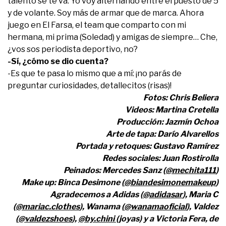
talento se te va. Yo voy alternando entre el puesto de 5
y de volante. Soy más de armar que de marca. Ahora
juego en El Farsa, el team que comparto con mi
hermana, mi prima (Soledad) y amigas de siempre… Che,
¿vos sos periodista deportivo, no?
-Sí, ¿cómo se dio cuenta?
-Es que te pasa lo mismo que a mí: ¡no parás de
preguntar curiosidades, detallecitos (risas)!
Fotos: Chris Beliera
Videos: Martina Cretella
Producción: Jazmín Ochoa
Arte de tapa: Darío Alvarellos
Portada y retoques: Gustavo Ramírez
Redes sociales: Juan Rostirolla
Peinados: Mercedes Sanz (
@mechita111
)
Make up: Binca Desimone (
@biandesimonemakeup
)
Agradecemos a Adidas (
@adidasar
), Maria C
(
@mariac.clothes
), Wanama (
@wanamaoficial
), Valdez
(
@valdezshoes
),
@by.chini
(joyas)
y a Victoria Fera, de