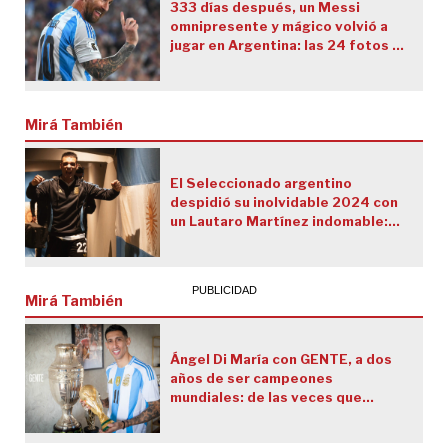
333 días después, un Messi
omnipresente y mágico volvió a
jugar en Argentina: las 24 fotos y
los 4 videos del regreso más
esperado
Mirá También
El Seleccionado argentino
despidió su inolvidable 2024 con
un Lautaro Martínez indomable:
aseguró el triunfo que nos
permitió seguir siendo el equipo
Nº 1 de la FIFA y alcanzó a Diego
Maradona
Mirá También
Ángel Di María con GENTE, a dos
años de ser campeones
mundiales: de las veces que
"pensé en retirarme de la
Selección" a lo que hoy significa