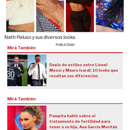
Nath Peluso y sus diversos looks.
Mirá También
Duelo de estilos entre Lionel
Messi y Mauro Icardi: 10 looks que
resaltan sus diferencias
Mirá También
Pampita habló sobre el
tratamiento de fertilidad para
tener a su hija, Ana García Moritán