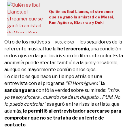
Quién es Ibai Llanos, el streamer
que se ganó la amistad de Messi,
Kun Agüero, Bizarrap y Duki
Otro de los motivos señalados por los seguidores de la
referente musical fue la
heterocromía
, una condición
en los ojos en la que los iris son de diferente color. Esta
anomalía puede afectar también a la piel y el cabello,
aunque es mayormente común en los ojos.
Lo cierto es que hace un tiempo atrás en una
entrevista con el programa
"El Hormiguero"
la
sandunguera
contó la verdad sobre su mirada:
"mira,
yo te soy sincera... cuando me da un disgusto... PUM. No
lo puedo controlar"
aseguró entre risas la artista, que
además,
le permitió al entrevistador acercarse para
comprobar que no se trataba de un lente de
contacto
.