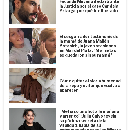
Facundo Moyano declaró ante
la Justicia por el caso Candela
Arizaga: por qué fue liberado
El desgarrador testimonio de
la mamá de Juana Mailén
Antonich, la joven asesinada
en Mar del Plata: “Mis nietas
se quedaron sin su mamá”
Cómo quitar el olor a humedad
de la ropa y evitar que vuelva a
aparecer
"Me hago un shot a la mañana
y arranco": Julia Calvo revela
su pócima secreta de la
vitalidad, habla de su
estremecedor papel en Misery