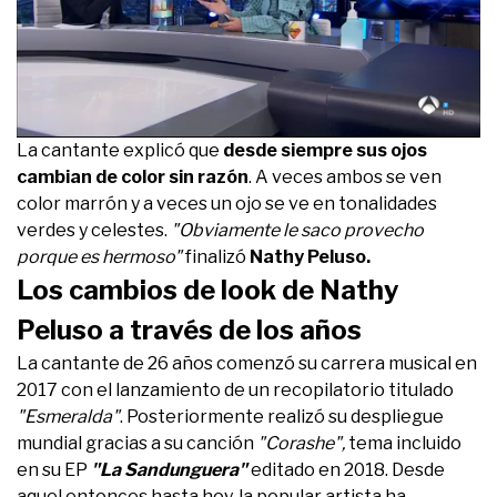
0
La cantante explicó que
desde siempre sus ojos
seconds
cambian de color sin razón
. A veces ambos se ven
of
3
color marrón y a veces un ojo se ve en tonalidades
minutes,
verdes y celestes.
"Obviamente le saco provecho
23
seconds
porque es hermoso"
finalizó
Nathy Peluso.
Los cambios de look de Nathy
Peluso a través de los años
La cantante de 26 años comenzó su carrera musical en
2017 con el lanzamiento de un recopilatorio titulado
"Esmeralda"
. Posteriormente realizó su despliegue
mundial gracias a su canción
"Corashe",
tema incluido
en su EP
"La Sandunguera"
editado en 2018. Desde
aquel entonces hasta hoy, la popular artista ha