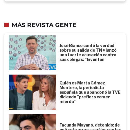
MÁS REVISTA GENTE
José Bianco contó la verdad
sobre su salida de TN y lanzó
una fuerte acusación contra
sus colegas: "Inventan"
Quién es Marta Gómez
Montero, la periodista
española que abandonó la TVE
diciendo "prefiero comer
mierda"
Facundo Moyano, detenido: de
qué se lo acusa y cuáles son las