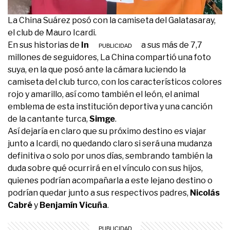
La China Suárez posó con la camiseta del Galatasaray,
el club de Mauro Icardi.
En sus historias de
Instagram
, para sus más de 7,7
millones de seguidores, La China compartió una foto
suya, en la que posó ante la cámara luciendo la
camiseta del club turco, con los característicos colores
rojo y amarillo, así como también el león, el animal
emblema de esta institución deportiva y una canción
de la cantante turca,
Simge
.
Así dejaría en claro que su próximo destino es viajar
junto a Icardi, no quedando claro si será una mudanza
definitiva o solo por unos días, sembrando también la
duda sobre qué ocurrirá en el vínculo con sus hijos,
quienes podrían acompañarla a este lejano destino o
podrían quedar junto a sus respectivos padres,
Nicolás
Cabré
y
Benjamín Vicuña
.