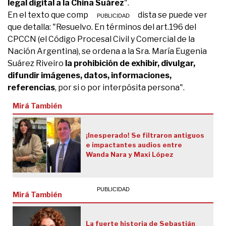
legal digital a la China Suárez
".
En el texto que compartió el periodista se puede ver
que detalla: "Resuelvo. En términos del art.196 del
CPCCN (el Código Procesal Civil y Comercial de la
Nación Argentina), se ordena a la Sra. María Eugenia
Suárez Riveiro
la prohibición de exhibir, divulgar,
difundir imágenes, datos, informaciones,
referencias
, por si o por interpósita persona".
Mirá También
¡Inesperado! Se filtraron antiguos
e impactantes audios entre
Wanda Nara y Maxi López
Mirá También
La fuerte historia de Sebastián