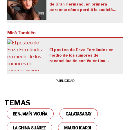
de Gran Hermano, en primera
persona: cómo perdió la audición
en su infancia y el bullying que
tuvo que atravesar
Mirá También
El posteo de Enzo Fernández en
medio de los rumores de
reconciliación con Valentina
Cervantes
TEMAS
BENJAMÍN VICUÑA
GALATASARAY
LA CHINA SUÁREZ
MAURO ICARDI