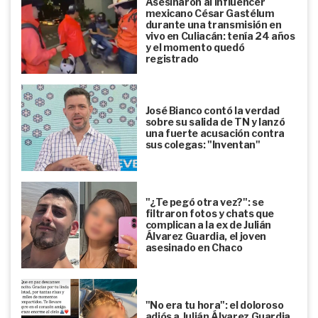
Asesinaron al influencer
mexicano César Gastélum
durante una transmisión en
vivo en Culiacán: tenía 24 años
y el momento quedó
registrado
José Bianco contó la verdad
sobre su salida de TN y lanzó
una fuerte acusación contra
sus colegas: "Inventan"
"¿Te pegó otra vez?": se
filtraron fotos y chats que
complican a la ex de Julián
Álvarez Guardia, el joven
asesinado en Chaco
"No era tu hora": el doloroso
adiós a Julián Álvarez Guardia,