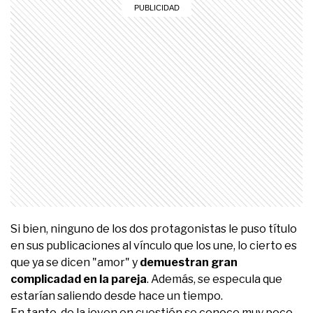
seconds
Si bien, ninguno de los dos protagonistas le puso título
en sus publicaciones al vínculo que los une, lo cierto es
que ya se dicen "amor" y
demuestran gran
complicadad en la pareja
. Además, se especula que
estarían saliendo desde hace un tiempo.
En tanto, de la joven en cuestión se conoce muy poco.