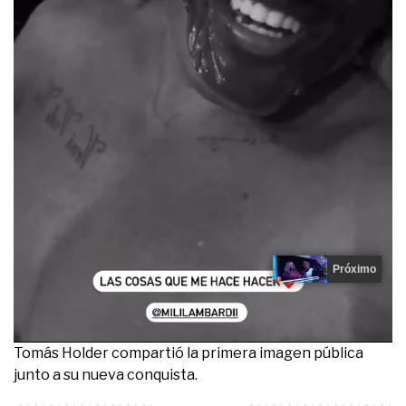
Próximo
0
Tomás Holder compartió la primera imagen pública
seconds
junto a su nueva conquista.
of
10