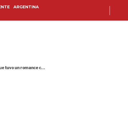
ENTE
ARGENTINA
 que tuvo un romance c…