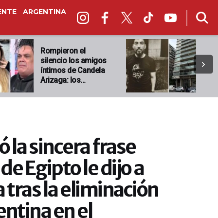
ENTE
ARGENTINA
Rompieron el
silencio los amigos
íntimos de Candela
Arizaga: los…
ó la sincera frase
de Egipto le dijo a
 tras la eliminación
ntina en el