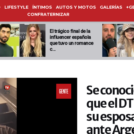
O
LIFESTYLE
ÍNTIMOS
AUTOS Y MOTOS
GALERÍAS
+G
CONFRATERNIZAR
El trágico final de la
influencer española
que tuvo un romance
c…
Se conoci
que el DT 
su esposa
ante Arge