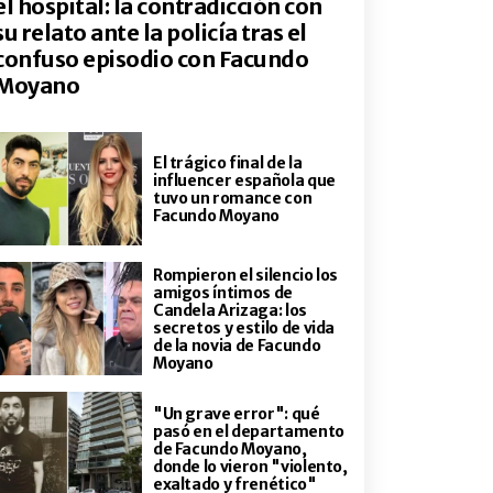
el hospital: la contradicción con
su relato ante la policía tras el
confuso episodio con Facundo
Moyano
El trágico final de la
influencer española que
tuvo un romance con
Facundo Moyano
Rompieron el silencio los
amigos íntimos de
Candela Arizaga: los
secretos y estilo de vida
de la novia de Facundo
Moyano
"Un grave error": qué
pasó en el departamento
de Facundo Moyano,
donde lo vieron "violento,
exaltado y frenético"