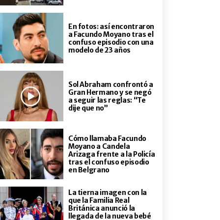
En fotos: así encontraron
a Facundo Moyano tras el
confuso episodio con una
modelo de 23 años
Sol Abraham confrontó a
Gran Hermano y se negó
a seguir las reglas: “Te
dije que no”
Cómo llamaba Facundo
Moyano a Candela
Arizaga frente a la Policía
tras el confuso episodio
en Belgrano
La tierna imagen con la
que la Familia Real
Británica anunció la
llegada de la nueva bebé