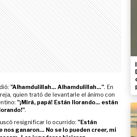
dió:
"Alhamdulillah... Alhamdulillah..."
. En
reja, quien trató de levantarle el ánimo con
entino:
"¡Mirá, papá! Están llorando... están
lorando!"
.
scó resignificar lo ocurrido:
"Están
 nos ganaron... No se lo pueden creer, mi