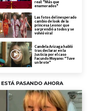
real: "Más que
enamorados"
Las fotos del inesperado
cambio de look de la
princesa Leonor que
sorprendió a todos y se
volvió viral
Candela Arizaga habló
tras declarar en la
Justicia por el caso
Facundo Moyano: “Tuve
un brote”
ESTÁ PASANDO AHORA