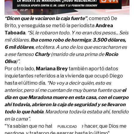
0
“Dicen que le vaciaron la caja fuerte”
, comenzó De
seconds
Brito, y enseguida se metió la periodista
Andrea
of
57
Taboada
.
“Sí, le robaron todo. Y no eran dos pesos... Seis
seconds
mil dólares.
Iba como robo de hormiga
:
3.500 dólares,
6 mil dólares
, etcétera. A uno de los que escracharon es
a ese famoso
Charly
(marido de una prima de
Rocío
Oliva
)”
.
Por otro lado,
Mariana Brey
también aportó datos
inquietantes referidos a la vivienda que ocupó Diego
hasta el último día.
“No voy a decir quién, esto es
anterior, pero sí me cuentan de muy buena fuente que
el
día en que Maradona muere en esta casa, con el cuerpo
ahí todavía, abrieron la caja de seguridad y se llevaron
todo lo que había
. Maradona todavía estaba ahí, tendido
en la cama”
.
"Ya sabían que no había mucho que hacer, que Dios me
perdone, y trataron de agarrar hasta lo último"