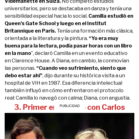
Videmanette en Suiza.
No completó estudios
universitarios, pero se destacaba en danza y tenía una
sensibilidad especial hacia lo social.
Camilla estudió en
Queen's Gate School y luego en el Institut
Britannique en París.
Tenía una formación más clásica,
orientada a la literatura y la pintura.
“Yo era muy
buena para la lectura, podía pasar horas con un libro
en la mano
”, declaró Camilla en un evento educativo
en Clarence House. A Diana, en cambio, la conmovían
las personas.
“Cuando veo sufrimiento, siento que
debo estar ahí”
, dijo durante su histórica visita a un
hospital de VIH en 1987. Esa diferencia intelectual
también influyó en cómo enfrentaron el protocolo
real: Camilla lo navegó con calma; Diana, con angustia.
3. Primer encuentro con Carlos