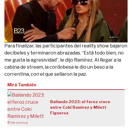
0
Para finalizar, las participantes del reality show bajaron
seconds
decibeles y terminaron abrazadas. “Está todo bien, no
of
2
me gusta la agresividad”, le dijo Ramírez. Al llegar a la
minutes,
cabina de stream, la cordobesa le dio un beso a la
57
seconds
correntina, con el que sellaron la paz.
Mirá También
Bailando 2023: el feroz cruce
entre Coki Ramírez y Milett
Figueroa