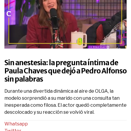
0
seconds
of
Sin anestesia: la pregunta íntima de
3
minutes,
Paula Chaves que dejó a Pedro Alfonso
31
sin palabras
seconds
Durante una divertida dinámica al aire de OLGA, la
modelo sorprendió a su marido con una consulta tan
inesperada como filosa. El actor quedó completamente
descolocado y su reacción se volvió viral.
Whatsapp
Twitter