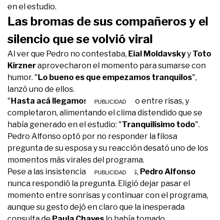
en el estudio.
Las bromas de sus compañeros y el
silencio que se volvió viral
Al ver que Pedro no contestaba,
Eial Moldavsky
y
Toto
Kirzner
aprovecharon el momento para sumarse con
humor. "
Lo bueno es que empezamos tranquilos
",
lanzó uno de ellos.
"
Hasta acá llegamos
", agregó otro entre risas, y
completaron, alimentando el clima distendido que se
había generado en el estudio: "
Tranquilísimo todo
".
Pedro Alfonso optó por no responder la filosa
pregunta de su esposa y su reacción desató uno de los
momentos más virales del programa.
Pese a las insistencias y las bromas,
Pedro Alfonso
nunca respondió la pregunta. Eligió dejar pasar el
momento entre sonrisas y continuar con el programa,
aunque su gesto dejó en claro que la inesperada
consulta de
Paula Chaves
lo había tomado